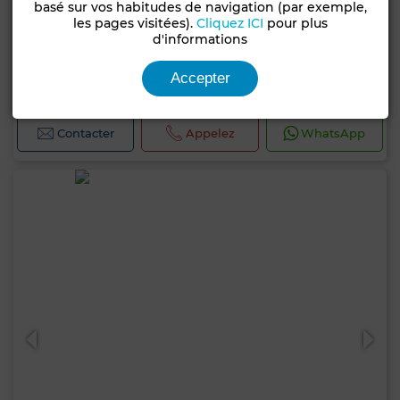
basé sur vos habitudes de navigation (par exemple,
les pages visitées).
Cliquez ICI
pour plus
18 000 DH
d'informations
Villa à Sidi Maarouf, Casablanca
Accepter
420 m²
5 Ch.
3 Sdb.
Contacter
Appelez
WhatsApp