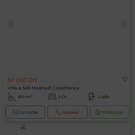
Bonjour, je suis MIA. Quel critère souhaitez-
vous appliquer maintenant ?
50 000 DH
Villa à Sidi Maarouf, Casablanca
810 m²
3 Ch.
3 Sdb.
Contacter
Appelez
WhatsApp