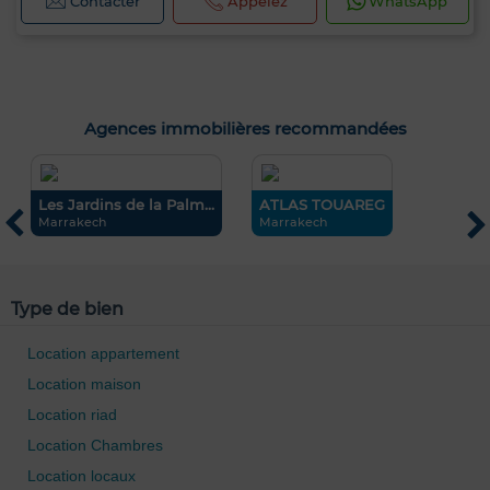
Contacter
Appelez
WhatsApp
Agences immobilières recommandées
Les Jardins de la Palm...
ATLAS TOUAREG
B
Marrakech
Marrakech
C
Type de bien
Location appartement
Location maison
Location riad
Location Chambres
Location locaux