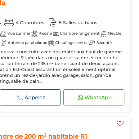
da
s
4 Chambres
5 Salles de bains
Vue sur mer
Piscine
Chambre rangement
Meublé
Antenne parabolique
Chauffage central
Sécurité
g neuve, construite avec des matériaux haut de gamme
dée
Cuisine équipée
Réfrigérateur
Four
upérieure. Située dans un quartier calme et recherché,
es
 sur un terrain de 235 m² bénéficiant de deux façades
tation Est-Ouest assurant un ensoleillement optimal
mprend un rez-de-jardin avec garage, salon, grande
g, salle de bain...
Appelez
WhatsApp
ndre de 200 m² habitable R1