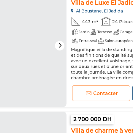
Villa de Luxe El Jadi
Al Boustane, El Jadida
443 m²
24 Pièce
Jardin
Terrasse
Garage
Entre-seul
Salon européen
Magnifique villa de standin
Double vitrage
Porte blin
et des finitions de qualité s
Machine à laver
Micro-ond
avec un excellent voisinage,
sur deux rues et d'une orien
toute la journée. La villa co
chambre aménagée en dressin
Contacter
2 700 000 DH
Villa de charme à ve