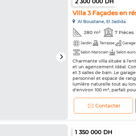
2 300 000 DH
Villa 3 Façades en r
Al Boustane, El Jadida
280 m²
7 Pièces
Jardin
Terrasse
Garage
Salon Marocain
Salon eur
Charmante villa située à l'en
Porte blindée
Cuisine équi
et un agencement idéal. Co
et 3 salles de bain. Le gara
personnel et espace de rang
lumière naturelle tout au lon
d'environ 100 m², parfait pour
Contacter
1 350 000 DH