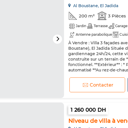
Al Boustane, El Jadida
200 m²
3 Pièces
Jardin
Terrasse
Garage
Antenne parabolique
Cuis
À Vendre : Villa 3 façades av
Micro-ondes
Boustane), El Jadida Située d
gardiennage 24h/24, cette vil
construite sur un terrain de 
fonctionnel. **Extérieur** : *
automatisé **Au rez-de-chaussé
Contacter
1 260 000 DH
Niveau de villa à ven