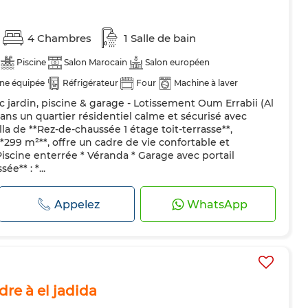
4 Chambres
1 Salle de bain
Piscine
Salon Marocain
Salon européen
ine équipée
Réfrigérateur
Four
Machine à laver
ec jardin, piscine & garage - Lotissement Oum Errabii (Al
ans un quartier résidentiel calme et sécurisé avec
la de **Rez-de-chaussée 1 étage toit-terrasse**,
**299 m²**, offre un cadre de vie confortable et
 Piscine enterrée * Véranda * Garage avec portail
e** : *...
Appelez
WhatsApp
dre à el jadida