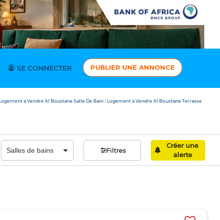
PUBLIER UNE ANNONCE
SE CONNECTER
Logement à Vendre Al Boustane Salle De Bain
Logement à Vendre Al Boustane Terrasse
/
Créer une
Filtres
alerte