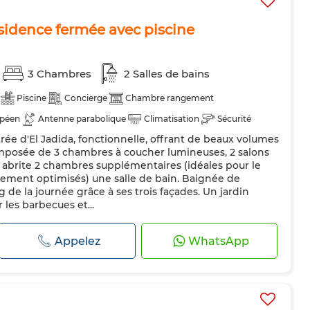
ésidence fermée avec piscine
3 Chambres
2 Salles de bains
Piscine
Concierge
Chambre rangement
opéen
Antenne parabolique
Climatisation
Sécurité
trée d'El Jadida, fonctionnelle, offrant de beaux volumes
pée
Réfrigérateur
Machine à laver
mposée de 3 chambres à coucher lumineuses, 2 salons
ge abrite 2 chambres supplémentaires (idéales pour le
ement optimisés) une salle de bain. Baignée de
g de la journée grâce à ses trois façades. Un jardin
 les barbecues et...
Appelez
WhatsApp