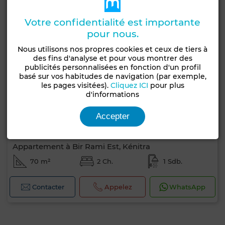
Votre confidentialité est importante
pour nous.
Nous utilisons nos propres cookies et ceux de tiers à
des fins d'analyse et pour vous montrer des
publicités personnalisées en fonction d'un profil
basé sur vos habitudes de navigation (par exemple,
les pages visitées).
Cliquez ICI
pour plus
d'informations
Accepter
8 000 DH
Appartement à Bir Rami Est, Kénitra
70 m²
2 Ch.
1 Sdb.
Contacter
Appelez
WhatsApp