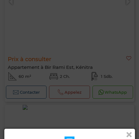
Prix à consulter
Appartement à Bir Rami Est, Kénitra
60 m²
2 Ch.
1 Sdb.
Contacter
Appelez
WhatsApp