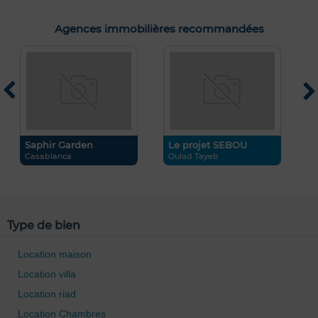
Agences immobilières recommandées
M
M
Saphir Garden
Le projet SEBOU
Casablanca
Oulad Tayeb
NT
Type de bien
Location maison
Location villa
Location riad
Location Chambres