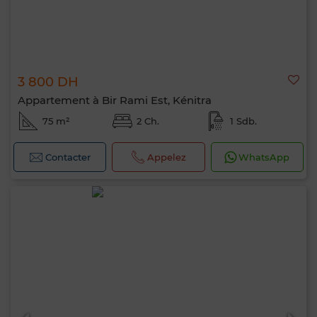
3 800 DH
Appartement à Bir Rami Est, Kénitra
75 m²
2 Ch.
1 Sdb.
Contacter
Appelez
WhatsApp
Bonjour, je suis MIA. Quel critère souhaitez-
vous appliquer maintenant ?