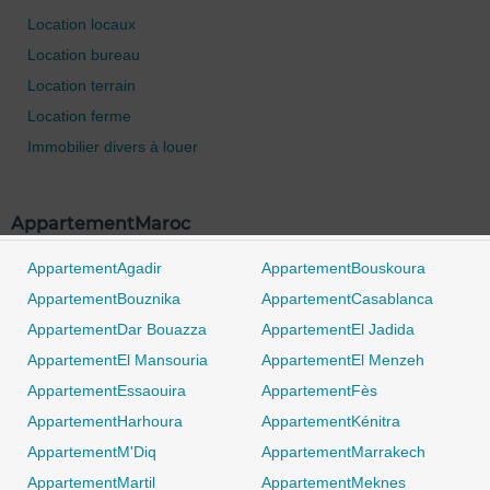
Location locaux
Location bureau
Location terrain
Location ferme
Immobilier divers à louer
AppartementMaroc
AppartementAgadir
AppartementBouskoura
AppartementBouznika
AppartementCasablanca
AppartementDar Bouazza
AppartementEl Jadida
AppartementEl Mansouria
AppartementEl Menzeh
AppartementEssaouira
AppartementFès
AppartementHarhoura
AppartementKénitra
AppartementM'Diq
AppartementMarrakech
AppartementMartil
AppartementMeknes