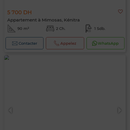
5 700 DH
Appartement à Mimosas, Kénitra
90 m²
2 Ch.
1 Sdb.
Contacter
Appelez
WhatsApp
Bonjour, je suis MIA. Quel critère souhaitez-
vous appliquer maintenant ?