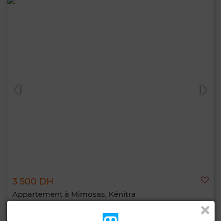
3 500 DH
Appartement à Mimosas, Kénitra
74 m²
2 Ch.
2 Sdb.