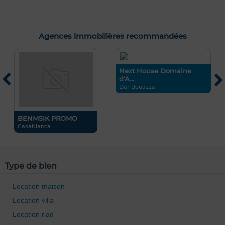
Agences immobilières recommandées
..
Next House Domaine
O
d'A...
M
Dar Bouazza
BENMSIK PROMO
Casablanca
Type de bien
Location maison
Location villa
Location riad