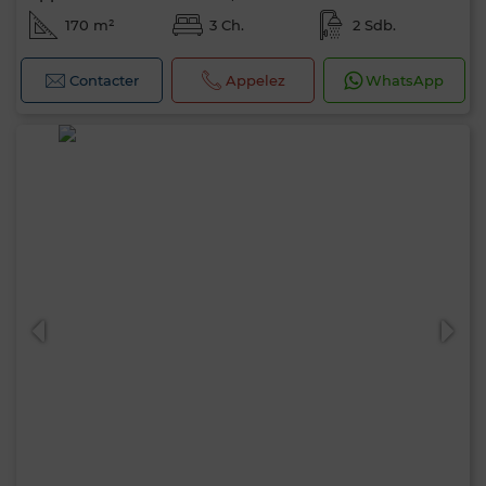
170 m²
3 Ch.
2 Sdb.
Contacter
Appelez
WhatsApp