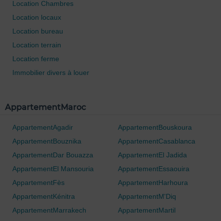
Location Chambres
0 / 500
Location locaux
Location bureau
Location terrain
Location ferme
Immobilier divers à louer
AppartementMaroc
AppartementAgadir
AppartementBouskoura
AppartementBouznika
AppartementCasablanca
AppartementDar Bouazza
AppartementEl Jadida
AppartementEl Mansouria
AppartementEssaouira
AppartementFès
AppartementHarhoura
AppartementKénitra
AppartementM'Diq
AppartementMarrakech
AppartementMartil