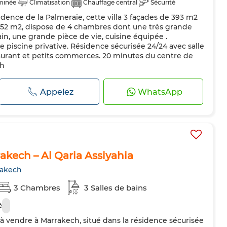
minée
Climatisation
Chauffage central
Sécurité
idence de la Palmeraie, cette villa 3 façades de 393 m2
teur
Four
 352 m2, dispose de 4 chambres dont une très grande
bain, une grande pièce de vie, cuisine équipée .
ne piscine privative. Résidence sécurisée 24/24 avec salle
staurant et petits commerces. 20 minutes du centre de
Dh
Appelez
WhatsApp
akech – Al Qaria Assiyahia
rakech
3 Chambres
3 Salles de bains
é
 vendre à Marrakech, situé dans la résidence sécurisée