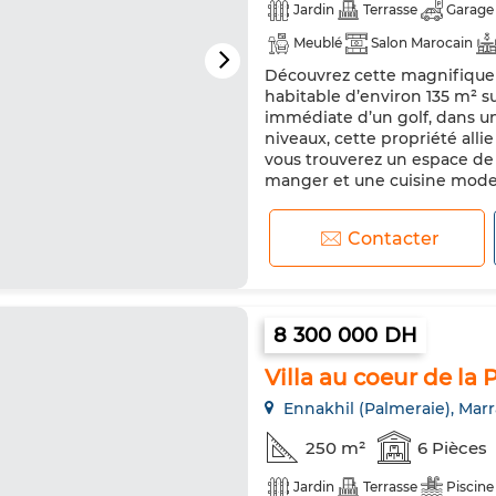
Jardin
Terrasse
Garage
Meublé
Salon Marocain
Découvrez cette magnifique 
Chauffage central
Cuisine
habitable d’environ 135 m² s
Micro-ondes
immédiate d’un golf, dans u
niveaux, cette propriété all
vous trouverez un espace de 
manger et une cuisine mode
Contacter
8 300 000 DH
Villa au coeur de la
Ennakhil (Palmeraie), Mar
250 m²
6 Pièces
Jardin
Terrasse
Piscine