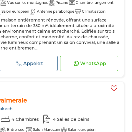
Vue sur les montagnes
Piscine
Chambre rangement
Salon européen
Antenne parabolique
Climatisation
maison entièrement rénovée, offrant une surface
 équipée
Réfrigérateur
Four
Machine à laver
ur un terrain de 350 m², idéalement située à proximité
n environnement calme et recherché. Édifiée sur trois
ie charme, confort et modernité. Au rez-de-chaussée,
vie lumineux comprenant un salon convivial, une salle à
rne entièremen...
Appelez
WhatsApp
 Palmeraie
rakech
4 Chambres
4 Salles de bains
Entre-seul
Salon Marocain
Salon européen