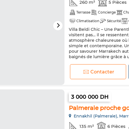
260 m²
5 Pièces
Terrasse
Concierge
Ch
Climatisation
Sécurité
Villa Beldi Chic – Une Parent
Micro-ondes
visitent pas… il se ressenten
atmosphère chaleureuse où 
simple et contemporaine. Un 
pour savourer Marrakech autr
baignés de lumière grâce à un
Contacter
3 000 000 DH
Palmeraie proche go
Ennakhil (Palmeraie), Mar
135 m²
6 Pièces