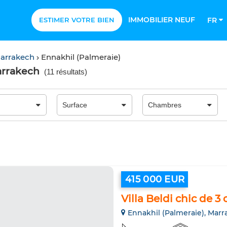
IMMOBILIER NEUF
ESTIMER VOTRE BIEN
FR
Marrakech
Ennakhil (Palmeraie)
arrakech
(
11 résultats
)
415 000 EUR
Villa Beldi chic de 
Ennakhil (Palmeraie), Mar