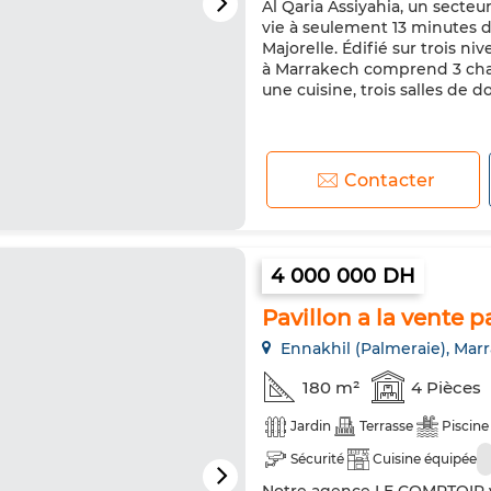
Al Qaria Assiyahia, un secteu
vie à seulement 13 minutes d
Majorelle. Édifié sur trois ni
à Marrakech comprend 3 cham
une cuisine, trois salles de do
Contacter
4 000 000 DH
Pavillon a la vente 
Ennakhil (Palmeraie), Mar
180 m²
4 Pièces
Jardin
Terrasse
Piscine
Sécurité
Cuisine équipée