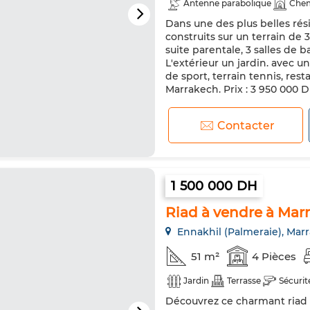
Antenne parabolique
Che
Dans une des plus belles rés
Cuisine équipée
Réfrigéra
construits sur un terrain de
suite parentale, 3 salles de 
L'extérieur un jardin. avec u
de sport, terrain tennis, re
Marrakech. Prix : 3 950 000 
Contacter
1 500 000 DH
Riad à vendre à Marr
Ennakhil (Palmeraie), Mar
51 m²
4 Pièces
Jardin
Terrasse
Sécurit
Découvrez ce charmant riad à