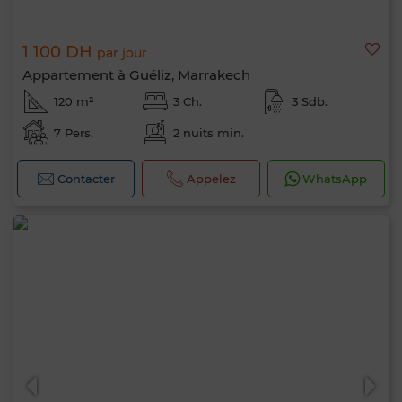
1 100 DH
par jour
Appartement à Guéliz, Marrakech
120 m²
3 Ch.
3 Sdb.
7 Pers.
2 nuits min.
Contacter
Appelez
WhatsApp