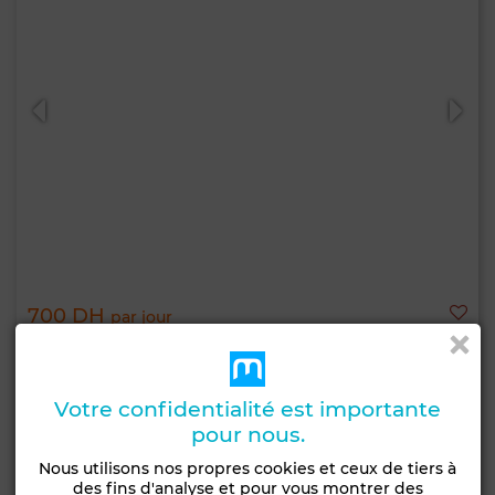
700 DH
par jour
Appartement à Guéliz, Marrakech
120 m²
3 Ch.
1 Sdb.
Votre confidentialité est importante
4 Pers.
1 nuits min.
pour nous.
Nous utilisons nos propres cookies et ceux de tiers à
Contacter
Appelez
WhatsApp
des fins d'analyse et pour vous montrer des