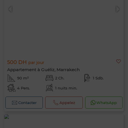
500 DH
par jour
Appartement à Guéliz, Marrakech
90 m²
2 Ch.
1 Sdb.
4 Pers.
1 nuits min.
Bonjour, je suis MIA. Quel critère souhaitez-
vous appliquer maintenant ?
Contacter
Appelez
WhatsApp