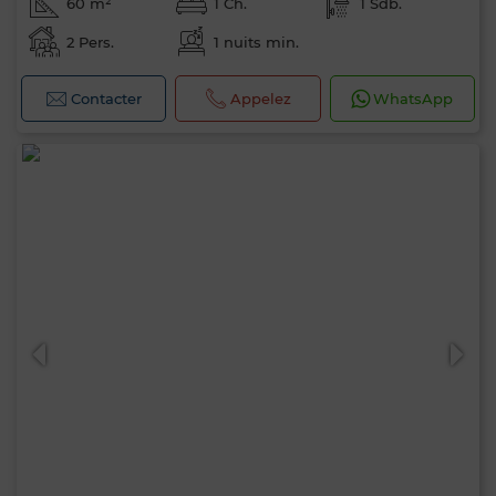
60 m²
1 Ch.
1 Sdb.
2 Pers.
1 nuits min.
Contacter
Appelez
WhatsApp