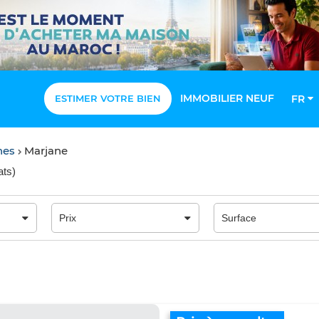
IMMOBILIER NEUF
ESTIMER VOTRE BIEN
FR
nes
Marjane
ats
)