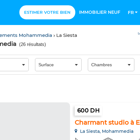
IMMOBILIER NEUF
ESTIMER VOTRE BIEN
FR
L
tements Mohammedia
La Siesta
media
(
26 résultats
)
600 DH
Charmant studio à E
La Siesta, Mohammedia