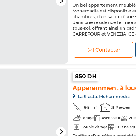
Un bel appartement meublé ave
Réfrigérateur
Four
TV
Mohemadia est disponible e
Animaux domestiques autoris
chambres, d'un salon, d'une sa
dans une résidence fermée sé
sous-sol, offrant ainsi un cad
CARREFOUR et VENEZIA ICE es
Contacter
850 DH
Apparemment à louer
La Siesta, Mohammedia
95 m²
3 Pièces
Garage
Ascenseur
Vue
Double vitrage
Cuisine éq