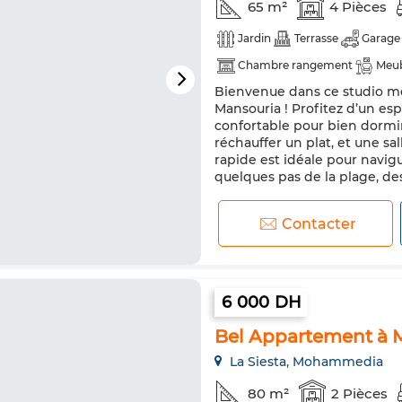
65 m²
4 Pièces
Jardin
Terrasse
Garage
Chambre rangement
Meu
Bienvenue dans ce studio mod
TV
Machine à laver
Int
Mansouria ! Profitez d’un esp
confortable pour bien dormir
réchauffer un plat, et une s
rapide est idéale pour navigu
quelques pas de la plage, de
Contacter
6 000 DH
Bel Appartement à 
La Siesta, Mohammedia
80 m²
2 Pièces