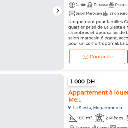
Jardin
Terrasse
Piscine
Salon Marocain
Salon eur
Uniquement pour familles Ce
Double vitrage
Porte blin
quartier prisé de La Siesta 
Machine à laver
Micro-ond
chambres et deux salles de b
salon marocain élégant, acc
pour un confort optimal. La 
micro-ondes, et lave-vaissell
Contacter
1 000 DH
Appartement à louer 
Me...
La Siesta, Mohammedia
80 m²
2 Pièces
Terrasse
Garage
Ascen