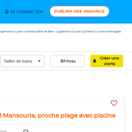
PUBLIER UNE ANNONCE
SE CONNECTER
ogement à Louer La Siesta Salle De Bain
Logement à Louer La Siesta Cuisine Aménagée
/
Créer une
Filtres
alerte
l Mansouria, proche plage avec piscine