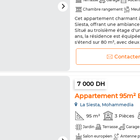
Chambre rangement
Meu
Cet appartement charmant à 
Antenne parabolique
Doub
Siesta, offrant une ambiance
Machine à laver
Situé au troisième étage d'u
ans, la résidence est équipée
s'étend sur 80 m², avec deux
Le revêtement de sol en carr
Contacte
7 000 DH
Appartement 95m² B
La Siesta, Mohammedia
95 m²
3 Pièces
Jardin
Terrasse
Garage
Salon européen
Antenne p