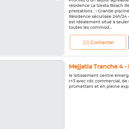
Profitez d’un séjour agréabl
Micro-ondes
Internet
résidence La Siesta Beach 
prestations : • Grande piscin
Résidence sécurisée 24h/24 •
est idéalement situé à seul
toutes les commod...
Contacter
Mejjatia Tranche 4 - 
le lotissement centre émerge
r+3 avec rdc commercial, de 
promettant et en pleine exp