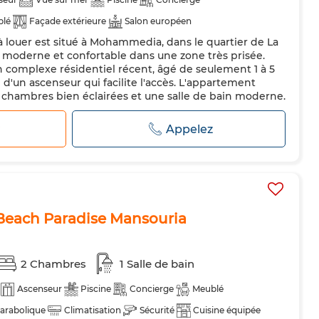
blé
Façade extérieure
Salon européen
louer est situé à Mohammedia, dans le quartier de La
le vitrage
Cuisine équipée
Réfrigérateur
Four
TV
 moderne et confortable dans une zone très prisée.
n complexe résidentiel récent, âgé de seulement 1 à 5
 d'un ascenseur qui facilite l'accès. L'appartement
 chambres bien éclairées et une salle de bain moderne.
elage donne une...
r
Appelez
each Paradise Mansouria
2 Chambres
1 Salle de bain
Ascenseur
Piscine
Concierge
Meublé
arabolique
Climatisation
Sécurité
Cuisine équipée