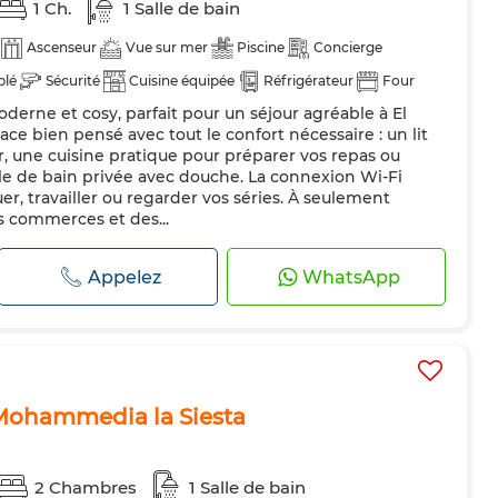
1 Ch.
1 Salle de bain
Ascenseur
Vue sur mer
Piscine
Concierge
blé
Sécurité
Cuisine équipée
Réfrigérateur
Four
erne et cosy, parfait pour un séjour agréable à El
ernet
ace bien pensé avec tout le confort nécessaire : un lit
, une cuisine pratique pour préparer vos repas ou
alle de bain privée avec douche. La connexion Wi-Fi
er, travailler ou regarder vos séries. À seulement
s commerces et des...
Appelez
WhatsApp
Mohammedia la Siesta
2 Chambres
1 Salle de bain