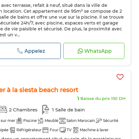
c terrasse, refait à neuf, situé dans la ville de
Machine à laver
Micro-ondes
n location. Cet appartement de 95m² se compose de 2
és
lle de bains et offre une vue sur la piscine. Il se trouve
curisée 24h/7, avec piscine, espaces verts et garage
re de vie paisible et sécurisé. De plus, la proximité avec
t un v...
Appelez
WhatsApp
 à la siesta beach resort
Baisse du prix 150 DH
2 Chambres
1 Salle de bain
 sur mer
Piscine
Meublé
Salon Marocain
Sécurité
uipée
Réfrigérateur
Four
TV
Machine à laver