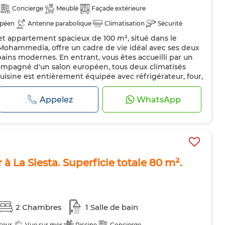
Concierge
Meublé
Façade extérieure
opéen
Antenne parabolique
Climatisation
Sécurité
t appartement spacieux de 100 m², situé dans le
dée
Cuisine équipée
Réfrigérateur
Four
TV
à Mohammedia, offre un cadre de vie idéal avec ses deux
es
Internet
ains modernes. En entrant, vous êtes accueilli par un
ompagné d'un salon européen, tous deux climatisés
cuisine est entièrement équipée avec réfrigérateur, four,
e, permettant une...
Appelez
WhatsApp
à La Siesta. Superficie totale 80 m².
2 Chambres
1 Salle de bain
seur
Vue sur mer
Piscine
Concierge