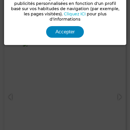
publicités personnalisées en fonction d'un profil
Appartement à Quartier du Parc, Mohammedia
basé sur vos habitudes de navigation (par exemple,
les pages visitées).
Cliquez ICI
pour plus
80 m²
2 Ch.
1 Sdb.
d'informations
Contacter
Appelez
WhatsApp
Accepter