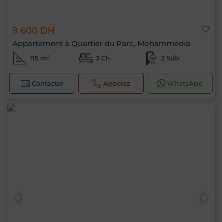
9 600 DH
Appartement à Quartier du Parc, Mohammedia
115 m²
3 Ch.
2 Sdb.
Contacter
Appelez
WhatsApp
Bonjour, je suis MIA. Quel critère souhaitez-
vous appliquer maintenant ?