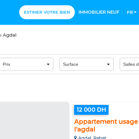
IMMOBILIER NEUF
ESTIMER VOTRE BIEN
FR
Agdal
12 000 DH
Appartement usage d
l'agdal
Agdal, Rabat