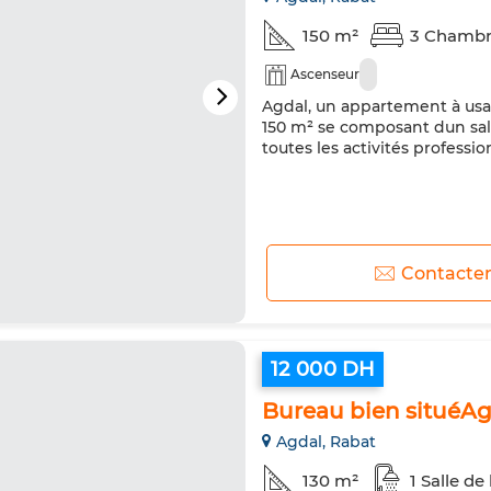
150 m²
3 Chambr
Ascenseur
Agdal, un appartement à usa
150 m² se composant dun salo
toutes les activités professi
Contacte
12 000 DH
Bureau bien situéAg
Agdal, Rabat
130 m²
1 Salle de