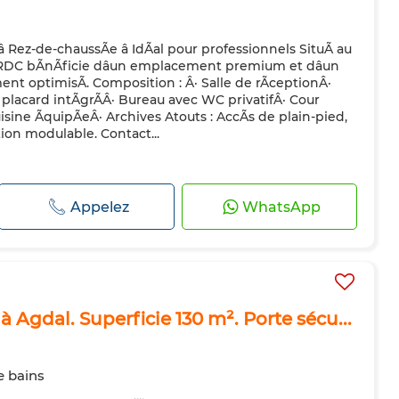
 Rez-de-chaussÃe â IdÃal pour professionnels SituÃ au
n RDC bÃnÃficie dâun emplacement premium et dâun
nt optimisÃ. Composition : Â· Salle de rÃceptionÂ·
placard intÃgrÃÂ· Bureau avec WC privatifÂ· Cour
uisine ÃquipÃeÂ· Archives Atouts : AccÃs de plain-pied,
ion modulable. Contact...
Appelez
WhatsApp
 Agdal. Superficie 130 m². Porte sécu...
e bains