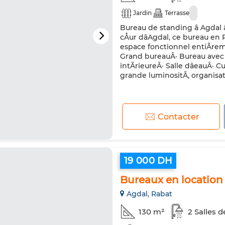
Jardin
Terrasse
Bureau de standing â Agdal â
cÅur dâAgdal, ce bureau e
espace fonctionnel entiÃreme
Grand bureauÂ· Bureau avec 
intÃrieureÂ· Salle dâeauÂ· C
grande luminositÃ, organisat
Contacter
19 000 DH
Bureaux en location à
Agdal, Rabat
130 m²
2 Salles d