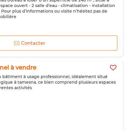
au bureau à louer d'un superficie de 240 m², situé à
ace ouvert - 2 salle d'eau - climatisation - installation
. Pour plus d’informations ou visite n’hésitez pas de
obilière
Contacter
nel à vendre
n bâtiment à usage professionnel, idéalement situé
gique à tamesna. ce bien comprend plusieurs espaces
rentes activités