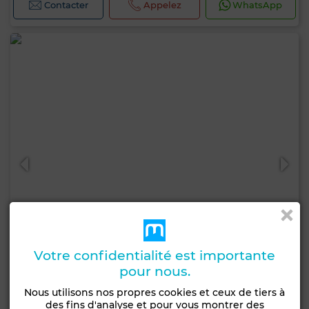
Contacter
Appelez
WhatsApp
Votre confidentialité est importante
pour nous.
17 500 000 DH
Nous utilisons nos propres cookies et ceux de tiers à
des fins d'analyse et pour vous montrer des