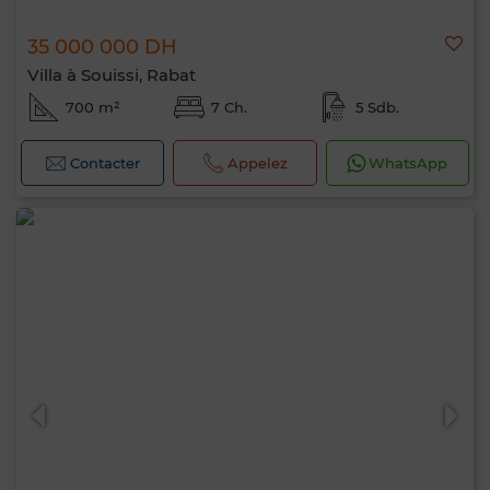
35 000 000 DH
Villa à Souissi, Rabat
700 m²
7 Ch.
5 Sdb.
Contacter
Appelez
WhatsApp
Bonjour, je suis MIA. Quel critère souhaitez-
vous appliquer maintenant ?