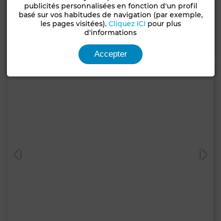
Villa à Souissi, Rabat
publicités personnalisées en fonction d'un profil
basé sur vos habitudes de navigation (par exemple,
740 m²
5 Ch.
4 Sdb.
les pages visitées).
Cliquez ICI
pour plus
d'informations
Contacter
Appelez
WhatsApp
Accepter