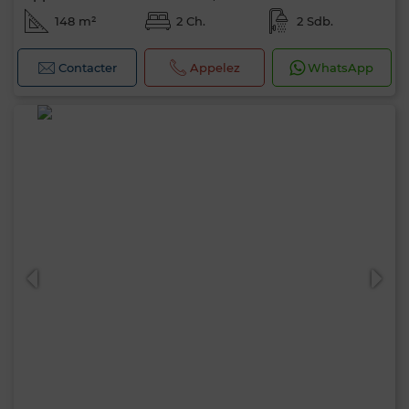
148 m²
2 Ch.
2 Sdb.
Contacter
Appelez
WhatsApp