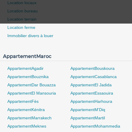
Location locaux
Location bureau
Location terrain
Location ferme
Immobilier divers à louer
AppartementMaroc
AppartementAgadir
AppartementBouskoura
0 / 500
AppartementBouznika
AppartementCasablanca
AppartementDar Bouazza
AppartementEl Jadida
AppartementEl Mansouria
AppartementEssaouira
AppartementFès
AppartementHarhoura
AppartementKénitra
AppartementM'Diq
AppartementMarrakech
AppartementMartil
AppartementMeknes
AppartementMohammedia