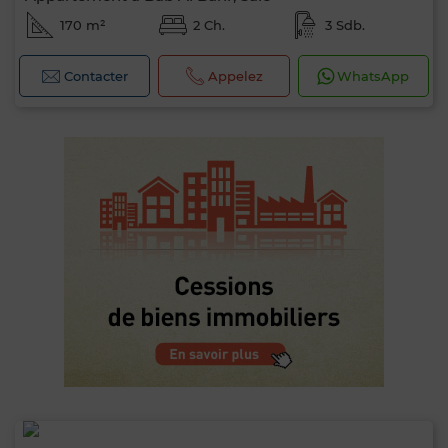
170 m²
2 Ch.
3 Sdb.
Contacter
Appelez
WhatsApp