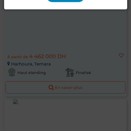
4 462 000 DH
À partir de
Harhoura, Temara
Haut standing
Finalisé
En savoir plus