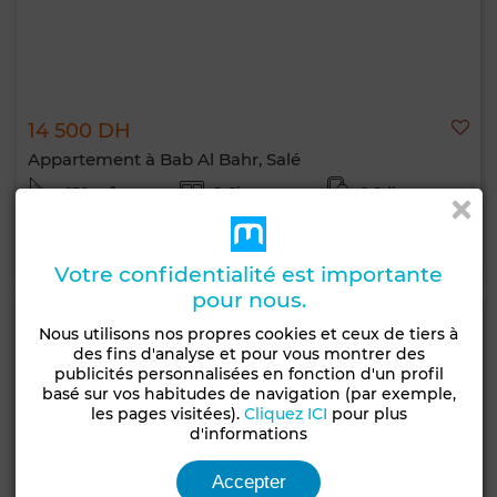
14 500 DH
Appartement à Bab Al Bahr, Salé
150 m²
2 Ch.
2 Sdb.
Contacter
Appelez
WhatsApp
Votre confidentialité est importante
pour nous.
Nous utilisons nos propres cookies et ceux de tiers à
des fins d'analyse et pour vous montrer des
publicités personnalisées en fonction d'un profil
basé sur vos habitudes de navigation (par exemple,
les pages visitées).
Cliquez ICI
pour plus
d'informations
Accepter