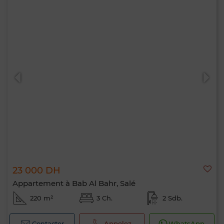
Bonjour, je suis MIA. Quel critère souhaitez-
vous appliquer maintenant ?
23 000 DH
Appartement à Bab Al Bahr, Salé
220 m²
3 Ch.
2 Sdb.
Contacter
Appelez
WhatsApp