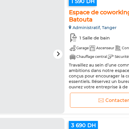
1 590 DH
Espace de coworkin
Batouta
Administratif, Tanger
1 Salle de bain
Garage
Ascenseur
Con
Chauffage central
Sécurité
Travaillez au sein d’une co
ambitions dans notre espace 
conçus pour encourager la c
essentiels. Réservez un burea
ouvrez votre entreprise à de
partagé près de chez vous, a
Contacte
3 690 DH