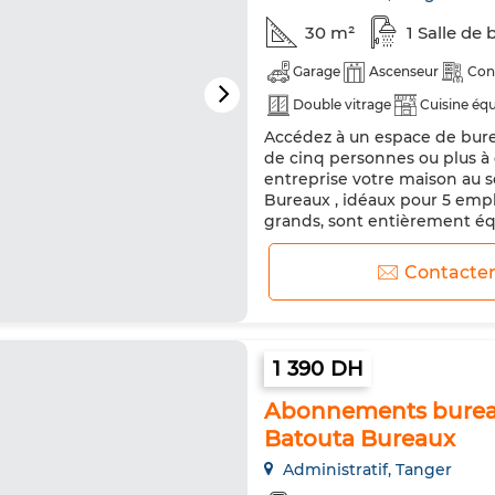
30 m²
1 Salle de 
Garage
Ascenseur
Con
Double vitrage
Cuisine éq
Accédez à un espace de bure
de cinq personnes ou plus à 
entreprise votre maison au s
Bureaux , idéaux pour 5 empl
grands, sont entièrement éq
technologie de qualité profes
Contacte
1 390 DH
Abonnements burea
Batouta Bureaux
Administratif, Tanger