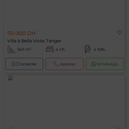
Bonjour, je suis MIA. Quel critère souhaitez-
70 000 DH
vous appliquer maintenant ?
Villa à Bella Vista, Tanger
540 m²
4 Ch.
4 Sdb.
Contacter
Appelez
WhatsApp