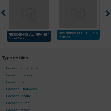
R
S
A
Résidence LES TULIPES
RESIDENCE AL IRFANE 1
Meknes
Oulad Tayeb
Type de bien
Location appartement
Location maison
Location riad
Location Chambres
Location locaux
Location bureau
Location terrain