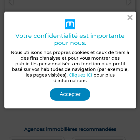
Votre confidentialité est importante
pour nous.
Nous utilisons nos propres cookies et ceux de tiers à
des fins d'analyse et pour vous montrer des
8 500 DH
publicités personnalisées en fonction d'un profil
Villa à Bella Vista, Tanger
basé sur vos habitudes de navigation (par exemple,
les pages visitées).
Cliquez ICI
pour plus
700 m²
7 Ch.
5 Sdb.
d'informations
Contacter
Appelez
WhatsApp
Accepter
Agences immobilières recommandées