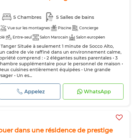
5 Chambres
5 Salles de bains
Vue sur les montagnes
Piscine
Concierge
blé
Entre-seul
Salon Marocain
Salon européen
a, Tanger Située à seulement 1 minute de Socco Alto,
Chauffage central
Sécurité
Double vitrage
 un cadre de vie raffiné dans un environnement calme,
pée
Réfrigérateur
Four
TV
Machine à laver
ropriété comprend : • 2 élégantes suites parentales • 3
chambre supplémentaire pour le personnel de maison •
Animaux domestiques autorisés
 Deux cuisines entièrement équipées • Une grande
sager • Un es...
Appelez
WhatsApp
louer dans une résidence de prestige