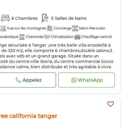
6 Chambres
5 Salles de bains
Vue sur les montagnes
Concierge
Salon Marocain
arabolique
Cheminée
Climatisation
Chauffage central
e sécurisée à Tanger ,une très belle villa ensoleillé à
uipée
Four
e de 320 m2, elle comporte 6 chambres,double salons,5
ls avec sdb et un grand garage. Située dans un
 coté du centre-ville Iberia, du centre commercial Socco
ésidence calme, bien distribuée et très agréable à vivre.
let
Appelez
WhatsApp
ree california tanger