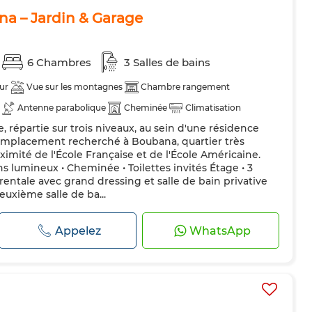
ana – Jardin & Garage
6 Chambres
3 Salles de bains
ur
Vue sur les montagnes
Chambre rangement
Antenne parabolique
Cheminée
Climatisation
 répartie sur trois niveaux, au sein d'une résidence
Double vitrage
Porte blindée
Cuisine équipée
-Emplacement recherché à Boubana, quartier très
ximité de l'École Française et de l'École Américaine.
s lumineux • Cheminée • Toilettes invités Étage • 3
entale avec grand dressing et salle de bain privative
euxième salle de ba...
Appelez
WhatsApp