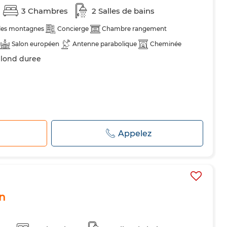
3 Chambres
2 Salles de bains
 les montagnes
Concierge
Chambre rangement
Salon européen
Antenne parabolique
Cheminée
r lond duree
Double vitrage
Porte blindée
Cuisine équipée
Machine à laver
Micro-ondes
r
Appelez
on