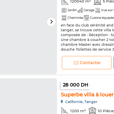
120040 m²
5 Piè
Jardin
Garage
Vue sur
Cheminée
Cuisine équipée
en face du club sérénité and 
tanger, se trouve cette villa 
composée de : Réception : S
Une chambre à coucher 2 toil
chambre Master avec dressin
douche Toilettes de service Ja
Contacter
28 000 DH
Superbe villa à louer
Californie, Tanger
1200 m²
10 Pièce