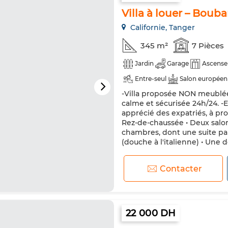
Villa à louer – Boub
Californie, Tanger
345 m²
7 Pièces
Jardin
Garage
Ascense
Entre-seul
Salon européen
-Villa proposée NON meublée,
Chauffage central
Sécurité
calme et sécurisée 24h/24. 
apprécié des expatriés, à pro
Rez-de-chaussée • Deux salon
chambres, dont une suite par
(douche à l'italienne) • Une d
Contacter
22 000 DH