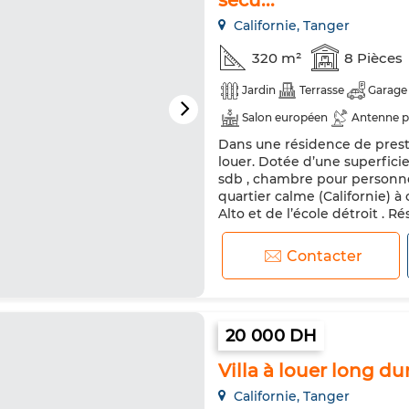
sécu...
Californie, Tanger
320 m²
8 Pièces
Jardin
Terrasse
Garage
Salon européen
Antenne p
Dans une résidence de prestig
Double vitrage
Cuisine éq
louer. Dotée d’une superfici
sdb , chambre pour personne
quartier calme (Californie) à
Alto et de l’école détroit . R
Disponible à partir du 1er juil
Contacter
20 000 DH
Villa à louer long du
Californie, Tanger