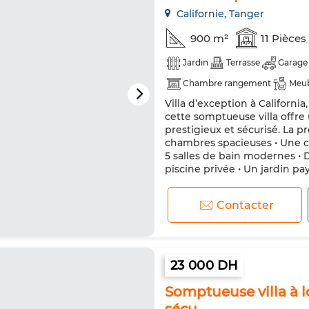
Californie, Tanger
900 m²
11 Pièces
Jardin
Terrasse
Garage
Chambre rangement
Meu
Villa d’exception à Californi
Cheminée
Climatisation
cette somptueuse villa offre
Porte blindée
Cuisine équi
prestigieux et sécurisé. La p
chambres spacieuses • Une 
Micro-ondes
Internet
5 salles de bain modernes •
piscine privée • Un jardin pay
Contacter
23 000 DH
Somptueuse villa à 