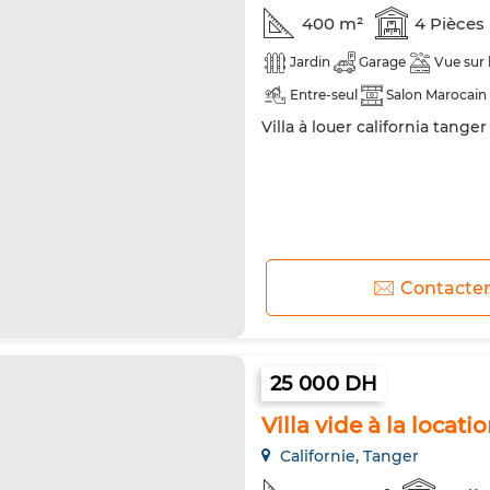
400 m²
4 Pièces
Jardin
Garage
Vue sur
Entre-seul
Salon Marocain
Villa à louer california tange
Climatisation
Sécurité
Réfrigérateur
Four
TV
Contacte
25 000 DH
Villa vide à la locati
Californie, Tanger