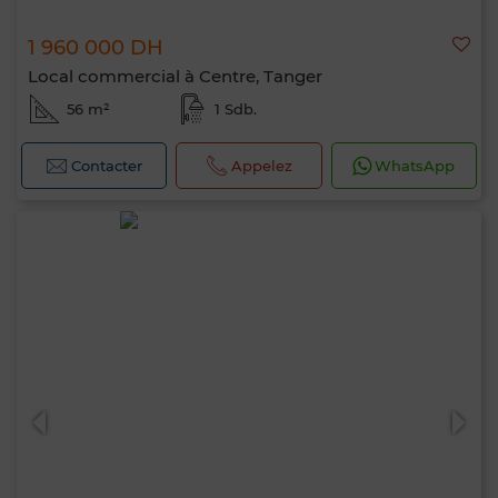
1 960 000 DH
Local commercial à Centre, Tanger
56 m²
1 Sdb.
Contacter
Appelez
WhatsApp
Bonjour, je suis MIA. Quel critère souhaitez-
vous appliquer maintenant ?