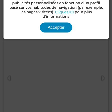
Local commercial à Centre, Tanger
publicités personnalisées en fonction d'un profil
basé sur vos habitudes de navigation (par exemple,
18 m²
1 Sdb.
les pages visitées).
Cliquez ICI
pour plus
d'informations
Contacter
Appelez
WhatsApp
Accepter