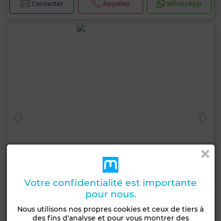
Contacter
Appelez
WhatsApp
Votre confidentialité est importante
pour nous.
700 000 DH
Nous utilisons nos propres cookies et ceux de tiers à
des fins d'analyse et pour vous montrer des