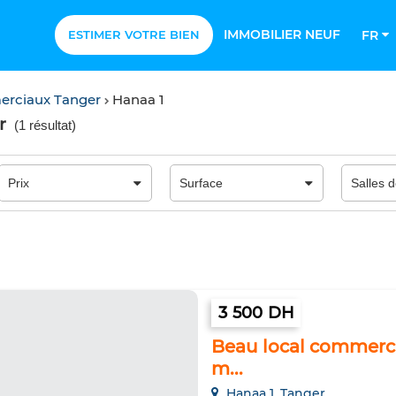
IMMOBILIER NEUF
ESTIMER VOTRE BIEN
FR
erciaux Tanger
Hanaa 1
r
(
1 résultat
)
3 500 DH
Beau local commercia
m...
Hanaa 1, Tanger