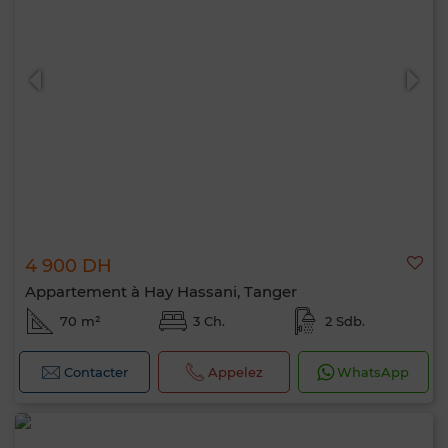
4 900 DH
Appartement à Hay Hassani, Tanger
70 m²
3 Ch.
2 Sdb.
Contacter
Appelez
WhatsApp
Bonjour, je suis MIA. Quel critère souhaitez-
vous appliquer maintenant ?