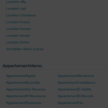
Location villa
Location riad
Location Chambres
Location locaux
Location bureau
Location terrain
Location ferme
Immobilier divers à louer
AppartementMaroc
AppartementAgadir
AppartementBouskoura
AppartementBouznika
AppartementCasablanca
AppartementDar Bouazza
AppartementEl Jadida
AppartementEl Mansouria
AppartementEl Menzeh
AppartementEssaouira
AppartementFès