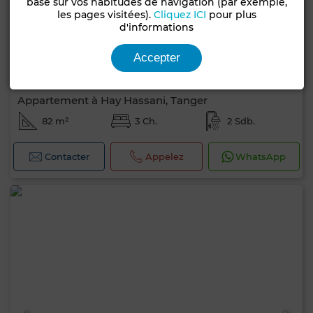
basé sur vos habitudes de navigation (par exemple,
les pages visitées).
Cliquez ICI
pour plus
d'informations
Accepter
8 500 DH
Appartement à Hay Hassani, Tanger
82 m²
3 Ch.
2 Sdb.
Contacter
Appelez
WhatsApp