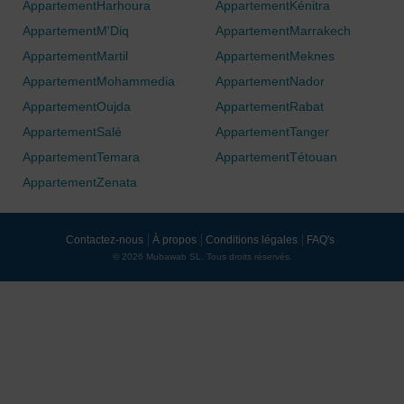
AppartementHarhoura
AppartementKénitra
AppartementM'Diq
AppartementMarrakech
AppartementMartil
AppartementMeknes
AppartementMohammedia
AppartementNador
AppartementOujda
AppartementRabat
AppartementSalé
AppartementTanger
AppartementTemara
AppartementTétouan
AppartementZenata
Contactez-nous
À propos
Conditions légales
FAQ's
© 2026 Mubawab SL. Tous droits réservés.