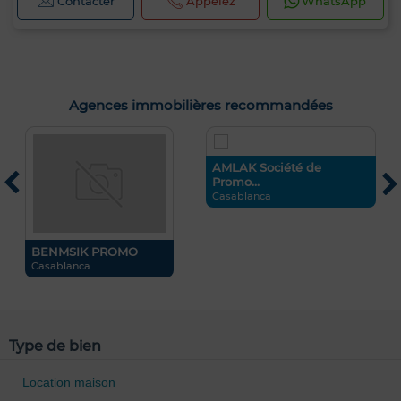
Contacter
Appelez
WhatsApp
Agences immobilières recommandées
AMLAK Société de
Promo...
Casablanca
BENMSIK PROMO
L
Casablanca
M
Type de bien
Location maison