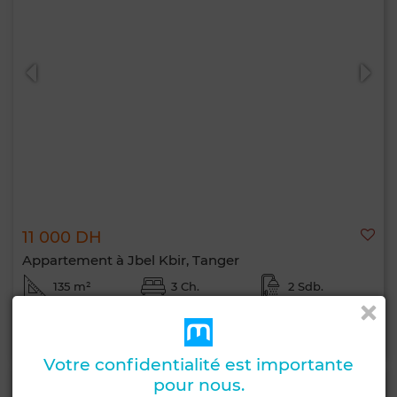
11 000 DH
Appartement à Jbel Kbir, Tanger
135 m²
3 Ch.
2 Sdb.
Contacter
Appelez
WhatsApp
Votre confidentialité est importante
pour nous.