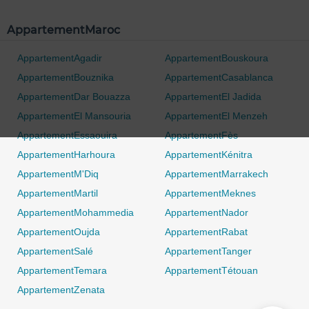
0 / 500
AppartementMaroc
AppartementAgadir
AppartementBouskoura
AppartementBouznika
AppartementCasablanca
AppartementDar Bouazza
AppartementEl Jadida
AppartementEl Mansouria
AppartementEl Menzeh
AppartementEssaouira
AppartementFès
AppartementHarhoura
AppartementKénitra
AppartementM'Diq
AppartementMarrakech
AppartementMartil
AppartementMeknes
AppartementMohammedia
AppartementNador
AppartementOujda
AppartementRabat
AppartementSalé
AppartementTanger
AppartementTemara
AppartementTétouan
AppartementZenata