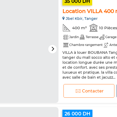
35 000 DH
Location VILLA 400
Jbel Kbir, Tanger
400 m²
10 Pièce
Jardin
Terrasse
Garage
Chambre rangement
Ante
VILLA à louer BOUBANA Tange
Chauffage central
Sécurité
tanger du mall socco alto et 
Animaux domestiques autoris
location longue durée une mag
et de confort. avec ses pres
luxueux et pratique. la vill
avec salle de bain et jacuzz...
Contacter
26 000 DH