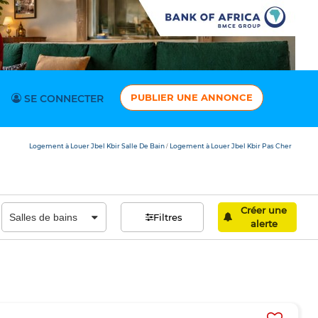
PUBLIER UNE ANNONCE
SE CONNECTER
Logement à Louer Jbel Kbir Salle De Bain
Logement à Louer Jbel Kbir Pas Cher
/
Créer une
Filtres
alerte