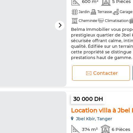
600 m²
5 Pièces
Jardin
Terrasse
Garage
Cheminée
Climatisation
Belma Immobilier vous propos
TV
Machine à laver
prestigieux quartier de Jbel 
sécurisée offrant calme, int
qualité. Édifiée sur un terra
cette propriété se distingue
prestations haut de gamme. El
Contacter
30 000 DH
Location villa à Jbel 
Jbel Kbir, Tanger
374 m²
6 Pièces