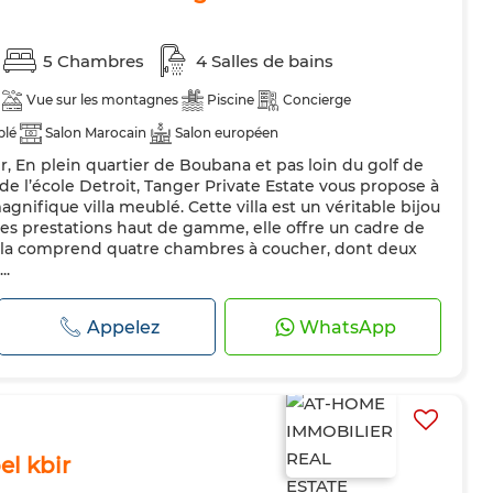
5 Chambres
4 Salles de bains
Vue sur les montagnes
Piscine
Concierge
blé
Salon Marocain
Salon européen
, En plein quartier de Boubana et pas loin du golf de
minée
Climatisation
Chauffage central
Sécurité
de l’école Detroit, Tanger Private Estate vous propose à
uipée
Réfrigérateur
Four
TV
Machine à laver
nifique villa meublé. Cette villa est un véritable bijou
 ses prestations haut de gamme, elle offre un cadre de
stiques autorisés
villa comprend quatre chambres à coucher, dont deux
..
Appelez
WhatsApp
el kbir