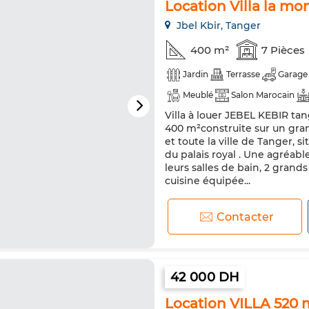
Location Villa la m
Jbel Kbir, Tanger
400 m²
7 Pièces
Jardin
Terrasse
Garage
Meublé
Salon Marocain
Villa à louer JEBEL KEBIR ta
Sécurité
Cuisine équipée
400 m²construite sur un grand
Animaux domestiques autoris
et toute la ville de Tanger, 
du palais royal . Une agréabl
leurs salles de bain, 2 grand
cuisine équipée...
Contacter
42 000 DH
Location VILLA 520