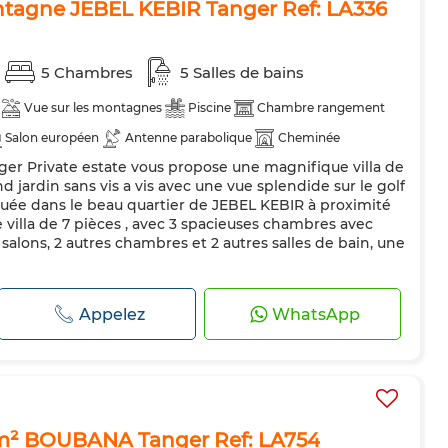
ontagne JEBEL KEBIR Tanger Ref: LA336
5 Chambres
5 Salles de bains
Vue sur les montagnes
Piscine
Chambre rangement
Salon européen
Antenne parabolique
Cheminée
nger Private estate vous propose une magnifique villa de
Réfrigérateur
Four
Machine à laver
Micro-ondes
 jardin sans vis a vis avec une vue splendide sur le golf
és
située dans le beau quartier de JEBEL KEBIR à proximité
e villa de 7 pièces , avec 3 spacieuses chambres avec
s salons, 2 autres chambres et 2 autres salles de bain, une
Appelez
WhatsApp
 m² BOUBANA Tanger Ref: LA754