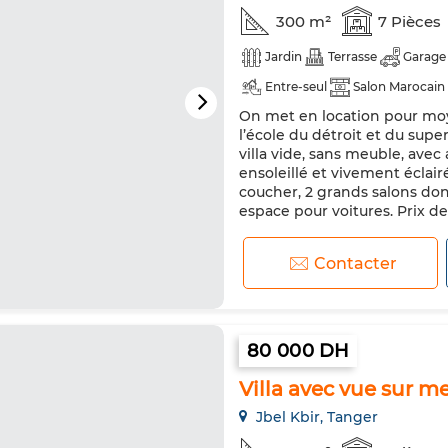
300 m²
7 Pièces
Jardin
Terrasse
Garage
Entre-seul
Salon Marocain
On met en location pour moy
Climatisation
Sécurité
l’école du détroit et du sup
Animaux domestiques autoris
villa vide, sans meuble, ave
ensoleillé et vivement éclai
coucher, 2 grands salons donn
espace pour voitures. Prix de l
Contacter
80 000 DH
Villa avec vue sur m
Jbel Kbir, Tanger