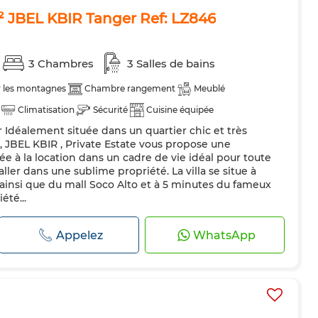
m² JBEL KBIR Tanger Ref: LZ846
3 Chambres
3 Salles de bains
r les montagnes
Chambre rangement
Meublé
Climatisation
Sécurité
Cuisine équipée
r Idéalement située dans un quartier chic et très
hine à laver
Micro-ondes
Animaux domestiques autorisés
r, JBEL KBIR , Private Estate vous propose une
e à la location dans un cadre de vie idéal pour toute
taller dans une sublime propriété. La villa se situe à
ainsi que du mall Soco Alto et à 5 minutes du fameux
été...
Appelez
WhatsApp