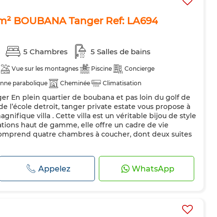
 m² BOUBANA Tanger Ref: LA694
s
5 Chambres
5 Salles de bains
Vue sur les montagnes
Piscine
Concierge
nne parabolique
Cheminée
Climatisation
r En plein quartier de boubana et pas loin du golf de
Cuisine équipée
Four
Machine à laver
de l’école detroit, tanger private estate vous propose à
és
nifique villa . Cette villa est un véritable bijou de style
tations haut de gamme, elle offre un cadre de vie
a comprend quatre chambres à coucher, dont deux suites
Appelez
WhatsApp