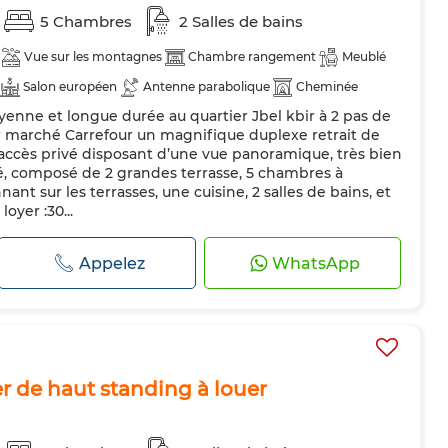
5 Chambres
2 Salles de bains
Vue sur les montagnes
Chambre rangement
Meublé
Salon européen
Antenne parabolique
Cheminée
enne et longue durée au quartier Jbel kbir à 2 pas de
Porte blindée
Cuisine équipée
er marché Carrefour un magnifique duplexe retrait de
és
c accès privé disposant d’une vue panoramique, très bien
ré, composé de 2 grandes terrasse, 5 chambres à
ant sur les terrasses, une cuisine, 2 salles de bains, et
oyer :30...
Appelez
WhatsApp
er de haut standing à louer