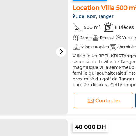
Location Villa 500 
Jbel Kbir, Tanger
500 m²
6 Pièces
Jardin
Terrasse
Vue su
Salon européen
Cheminée
Villa à louer JBEL KBIRTange
Réfrigérateur
Four
Mac
sécurisé de la ville de Tange
magnifique villa semi-meublé
famille qui souhaiterait s’ins
proximité du golf de Tanger 
parc Perdicares . Cette propri
Contacter
40 000 DH