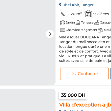
Jbel Kbir, Tanger
520 m²
9 Pièces
Jardin
Terrasse
Garage
Chambre rangement
Meu
villa à louer BOUBANA Tanger
Antenne parabolique
Che
Tanger du mall socco alto et 
Double vitrage
Cuisine éq
location longue durée une mag
de style et de confort. Avec
Micro-ondes
Animaux dome
vie luxueux et pratique. La 
suites avec salle de bain et ja.
Contacter
35 000 DH
Villa d’exception a jb