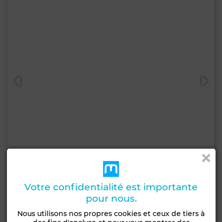
1 450 000 DH
Maison à Médina, Tanger
Votre confidentialité est importante
pour nous.
85 m²
3 Ch.
2 Sdb.
Nous utilisons nos propres cookies et ceux de tiers à