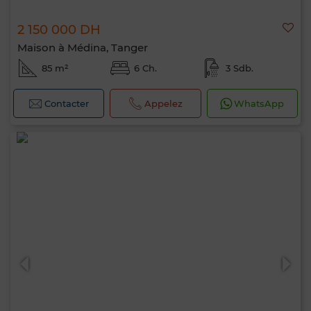
2 150 000 DH
Maison à Médina, Tanger
85 m²
6 Ch.
3 Sdb.
Bonjour, je suis MIA. Quel critère souhaitez-
vous appliquer maintenant ?
Contacter
Appelez
WhatsApp