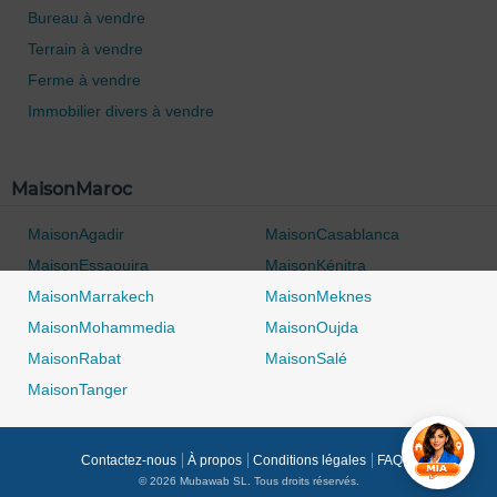
Bureau à vendre
Terrain à vendre
Ferme à vendre
Immobilier divers à vendre
MaisonMaroc
MaisonAgadir
MaisonCasablanca
MaisonEssaouira
MaisonKénitra
MaisonMarrakech
MaisonMeknes
MaisonMohammedia
MaisonOujda
MaisonRabat
MaisonSalé
MaisonTanger
Contactez-nous
À propos
Conditions légales
FAQ's
© 2026 Mubawab SL. Tous droits réservés.