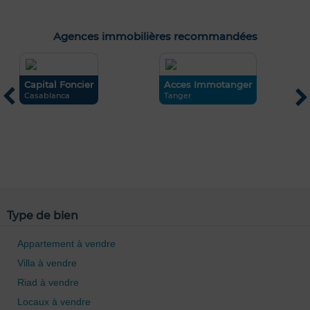
Agences immobilières recommandées
Capital Foncier
Acces Immotanger
a
Casablanca
Tanger
R
0 / 500
Type de bien
Appartement à vendre
Villa à vendre
Riad à vendre
Locaux à vendre