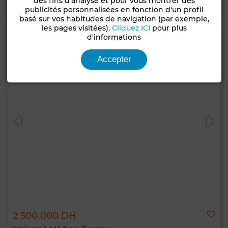
des fins d'analyse et pour vous montrer des
Contacter
Appelez
WhatsApp
publicités personnalisées en fonction d'un profil
basé sur vos habitudes de navigation (par exemple,
les pages visitées).
Cliquez ICI
pour plus
d'informations
Accepter
2 500 000 DH