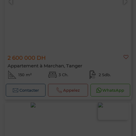
2 600 000 DH
Appartement à Marchan, Tanger
150 m²
3 Ch.
2 Sdb.
Contacter
Appelez
WhatsApp
Bonjour, je suis MIA. Quel critère souhaitez-
vous appliquer maintenant ?