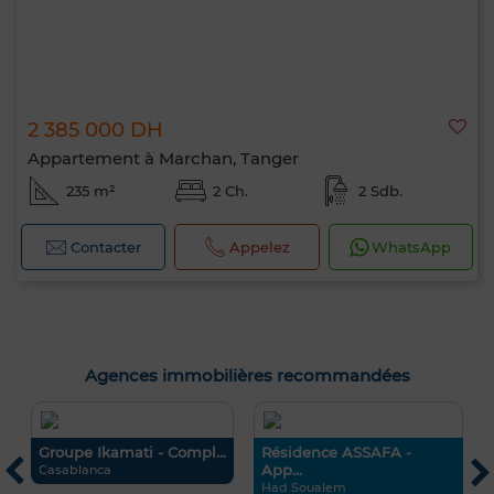
2 385 000 DH
Appartement à Marchan, Tanger
235 m²
2 Ch.
2 Sdb.
Contacter
Appelez
WhatsApp
Agences immobilières recommandées
Groupe Ikamati - Compl...
Résidence ASSAFA -
App...
Casablanca
Had Soualem