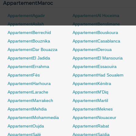
AppartementMaroc
AppartementAgadir
AppartementAl Hoceima
AppartementAsilah
AppartementBenslimane
AppartementBerrechid
AppartementBouskoura
AppartementBouznika
AppartementCasablanca
AppartementDar Bouazza
AppartementDeroua
AppartementEl Jadida
AppartementEl Mansouria
AppartementErrahma
AppartementEssaouira
AppartementFès
AppartementHad Soualem
AppartementHarhoura
AppartementKénitra
AppartementLarache
AppartementM'Diq
AppartementMarrakech
AppartementMartil
AppartementMehdia
AppartementMeknes
0 / 500
AppartementMohammedia
AppartementNouaceur
AppartementOujda
AppartementRabat
AppartementSalé
AppartementSaïdia