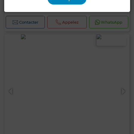
112 m²
3 Ch.
2 Sdb.
Contacter
Appelez
WhatsApp