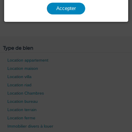
Accepter
Type de bien
Location appartement
Location maison
Location villa
Location riad
Location Chambres
Location bureau
Location terrain
Location ferme
Immobilier divers à louer