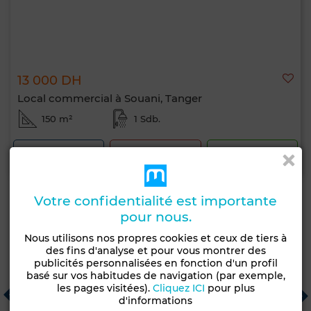
13 000 DH
Local commercial à Souani, Tanger
150 m²
1 Sdb.
Contacter
Appelez
WhatsApp
Votre confidentialité est importante
pour nous.
Agences immobilières recommandées
Nous utilisons nos propres cookies et ceux de tiers à
des fins d'analyse et pour vous montrer des
publicités personnalisées en fonction d'un profil
basé sur vos habitudes de navigation (par exemple,
Rafina Residence Belvé...
Les pines de maamoura
G
les pages visitées).
Cliquez ICI
pour plus
Casablanca
Salé
C
d'informations