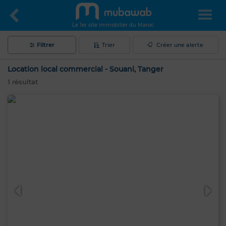
Le 1er site immobilier du Maroc
Filtrer
Trier
Créer une alerte
Location local commercial - Souani, Tanger
1
résultat
Bonjour, je suis MIA. Quel critère souhaitez-
vous appliquer maintenant ?