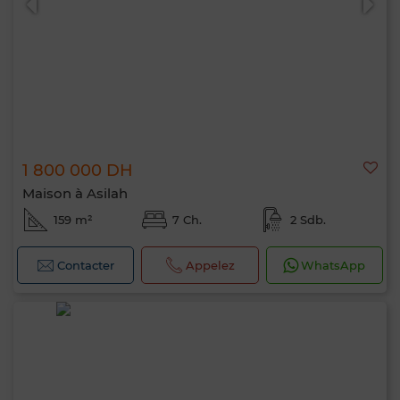
1 800 000 DH
Maison à Asilah
159 m²
7 Ch.
2 Sdb.
Contacter
Appelez
WhatsApp
Bonjour, je suis MIA. Quel critère souhaitez-
vous appliquer maintenant ?