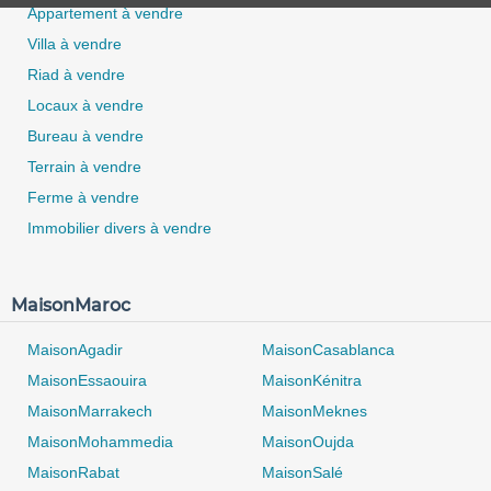
Appartement à vendre
Villa à vendre
Riad à vendre
Locaux à vendre
Bureau à vendre
Terrain à vendre
Ferme à vendre
Immobilier divers à vendre
0 / 500
MaisonMaroc
MaisonAgadir
MaisonCasablanca
MaisonEssaouira
MaisonKénitra
MaisonMarrakech
MaisonMeknes
MaisonMohammedia
MaisonOujda
MaisonRabat
MaisonSalé