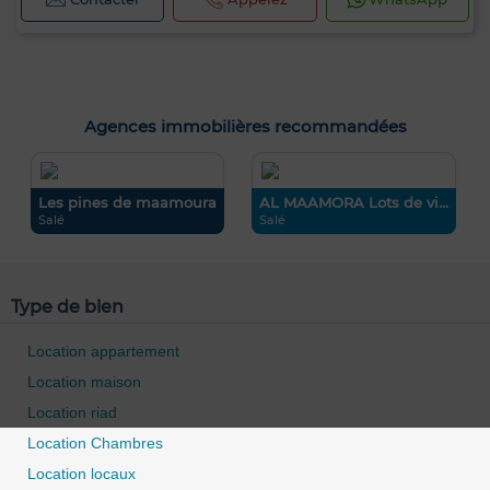
Agences immobilières recommandées
Les pines de maamoura
AL MAAMORA Lots de vi...
Salé
Salé
Type de bien
Location appartement
Location maison
Location riad
Location Chambres
Location locaux