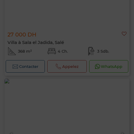
27 000 DH
Villa à Sala el Jadida, Salé
368 m²
4 Ch.
3 Sdb.
Contacter
Appelez
WhatsApp
Bonjour, je suis MIA. Quel critère souhaitez-
vous appliquer maintenant ?