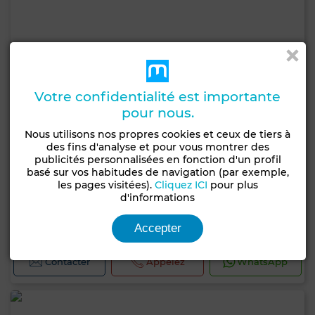
Votre confidentialité est importante
pour nous.
Nous utilisons nos propres cookies et ceux de tiers à
des fins d'analyse et pour vous montrer des
publicités personnalisées en fonction d'un profil
basé sur vos habitudes de navigation (par exemple,
les pages visitées).
Cliquez ICI
pour plus
7 500 DH
d'informations
Villa à Hay Salam, Salé
240 m²
2 Ch.
2 Sdb.
Accepter
Contacter
Appelez
WhatsApp