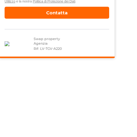
Utilizzo
e la nostra
Politica di Protezione dei Dati
.
Contatta
Swap property
Agenzia
Rif: LV-TGV-A220