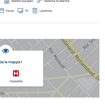
o
Salotto europeo
Sistema di allarme
Forno
TV
Lavatrice
da la mappa
Ospedale