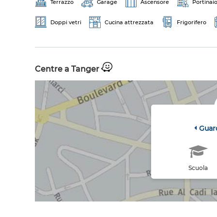
Terrazzo
Garage
Ascensore
Portinai
Doppi vetri
Cucina attrezzata
Frigorifero
Centre a Tanger
Guar
Scuola