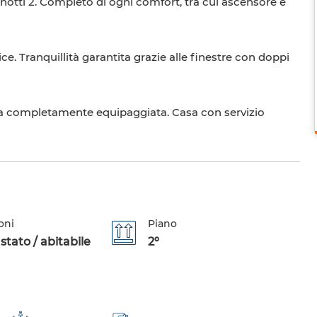
tti 2. Completo di ogni comfort, tra cui ascensore e
e. Tranquillità garantita grazie alle finestre con doppi
ina completamente equipaggiata. Casa con servizio
oni
Piano
tato / abitabile
2º