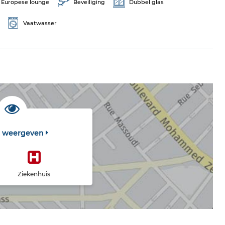
Europese lounge
Beveiliging
Dubbel glas
Vaatwasser
t weergeven
Ziekenhuis