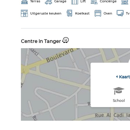
Terras
Garage
Lift
Conciërge
Uitgeruste keuken
Koelkast
Oven
Tv
Centre in Tanger
Kaar
School