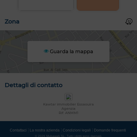
Zona
Guarda la mappa
Dettagli di contatto
Kawtar immobilier Essaouira
Agenzia
Rif: ANMM1
Contattaci
La nostra azienda
Condizioni legali
Domande frequenti
© 2026 Mubawab SL. Tutti i diritti sono riservati.