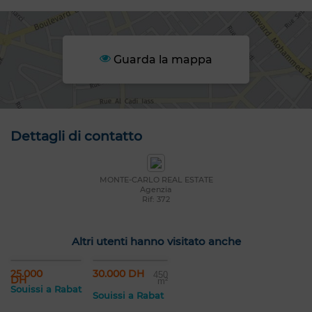
Guarda la mappa
Dettagli di contatto
MONTE-CARLO REAL ESTATE
Agenzia
Rif: 372
Altri utenti hanno visitato anche
25.000
30.000 DH
450
DH
m²
Souissi a Rabat
Souissi a Rabat