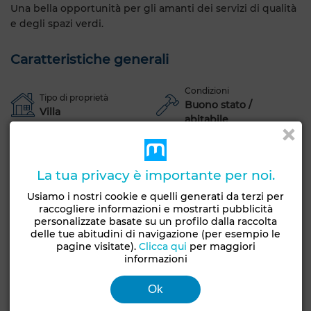
Una bella opportunità per gli amanti dei servizi di qualità
e degli spazi verdi.
Caratteristiche generali
Condizioni
Tipo di proprietà
Buono stato /
Villa
abitabile
Orientamento
Pavimentazione
Sud
Marmo
La tua privacy è importante per noi.
Giardino
Terrazzo
Garage
Salotto europeo
Usiamo i nostri cookie e quelli generati da terzi per
Antenna parabolica
Camino
Aria condizionata
raccogliere informazioni e mostrarti pubblicità
personalizzate basate su un profilo dalla raccolta
Riscaldamento
Porta rinforzata
Cucina attrezzata
delle tue abitudini di navigazione (per esempio le
pagine visitate).
Clicca qui
per maggiori
Ammessi animali domestici
informazioni
Vedi altre foto
Ok