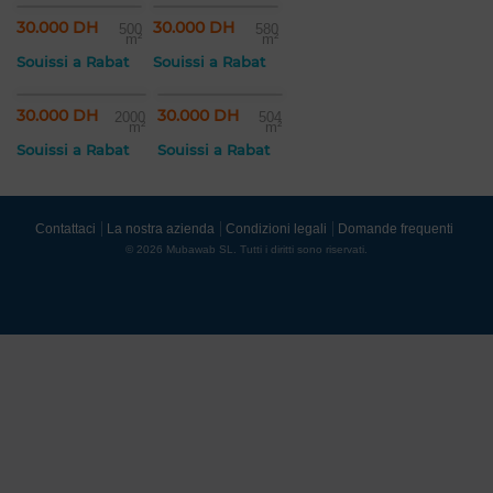
30.000 DH
30.000 DH
500
580
m²
m²
Souissi a Rabat
Souissi a Rabat
30.000 DH
30.000 DH
2000
504
m²
m²
Souissi a Rabat
Souissi a Rabat
Contattaci
La nostra azienda
Condizioni legali
Domande frequenti
© 2026 Mubawab SL. Tutti i diritti sono riservati.