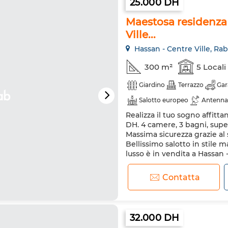
25.000 DH
Maestosa residenza 
Ville...
Hassan - Centre Ville, Rab
300 m²
5 Locali
Giardino
Terrazzo
Gar
Salotto europeo
Antenna
Realizza il tuo sogno affitt
Sistema di allarme
Cucina
DH. 4 camere, 3 bagni, superf
Massima sicurezza grazie al 
Bellissimo salotto in stile
lusso è in vendita a Hassan -
con il terrazzo e il giardino.
Contatta
32.000 DH