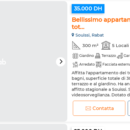
35.000 DH
Bellissimo appartame
tot...
Souissi, Rabat
300 m²
5 Locali
Giardino
Terrazzo
Gar
Arredato
Facciata estern
Affitta l'appartamento dei t
Aria condizionata
Riscal
bagni, superficie totale di 
Porta rinforzata
Cucina a
terrazzo e al giardino. Ha 
affitto stagionale a Souissi.
Forno a microonde
Inter
videosorveglianza. Dotato d
tra cui il condizionatore. Ser
Contatta