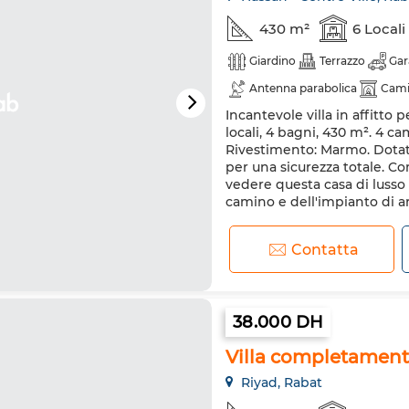
430 m²
6 Locali
Giardino
Terrazzo
Gar
Antenna parabolica
Cam
Incantevole villa in affitto
Sistema di allarme
Porta 
locali, 4 bagni, 430 m². 4 ca
Rivestimento: Marmo. Dotato
per una sicurezza totale. C
vedere questa casa di lusso 
camino e dell'impianto di a
Contatta
38.000 DH
Villa completamente 
Riyad, Rabat