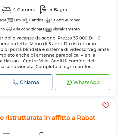
4 Camere
4 Bagni
age
Box
Cantina
Salotto europeo
ino
Aria condizionata
Riscaldamento
 per delle vacanze da sogno. Prezzo 33 000 DH. 6
rinforzata
Ammessi animali domestici
mere da letto. Meno di 5 anni. Da ristrutturare.
 di porta blindata e sistema di videosorveglianza
ompleto anche di antenna parabolica. Vieni a
a Hassan - Centre Ville. Goditi il comfort del
ria condizionata. Completo di ogni comfor...
Chiama
WhatsApp
ristrutturata in affitto a Rabat