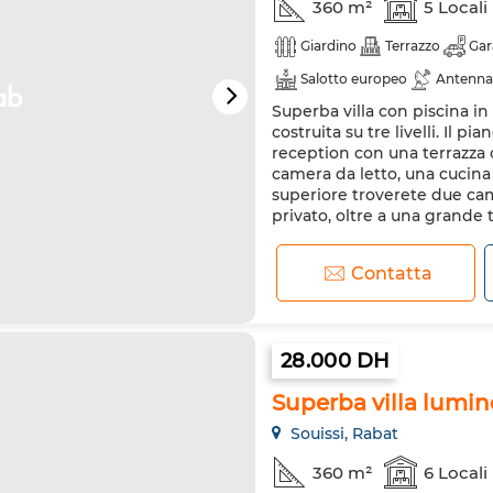
360 m²
5 Locali
Giardino
Terrazzo
Gar
Salotto europeo
Antenna
Superba villa con piscina in
Riscaldamento
costruita su tre livelli. Il
reception con una terrazza c
camera da letto, una cucina
superiore troverete due ca
privato, oltre a una grande t
Contatta
28.000 DH
Superba villa lumin
Souissi, Rabat
360 m²
6 Locali