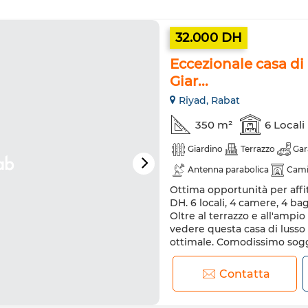
32.000 DH
Eccezionale casa di l
Giar...
Riyad, Rabat
350 m²
6 Locali
Giardino
Terrazzo
Gar
Antenna parabolica
Cam
Ottima opportunità per affit
Cucina attrezzata
Frigori
DH. 6 locali, 4 camere, 4 ba
Internet
Ammessi animal
Oltre al terrazzo e all'ampi
vedere questa casa di lusso
ottimale. Comodissimo soggio
tue vacanze, vieni a vederla
Contatta