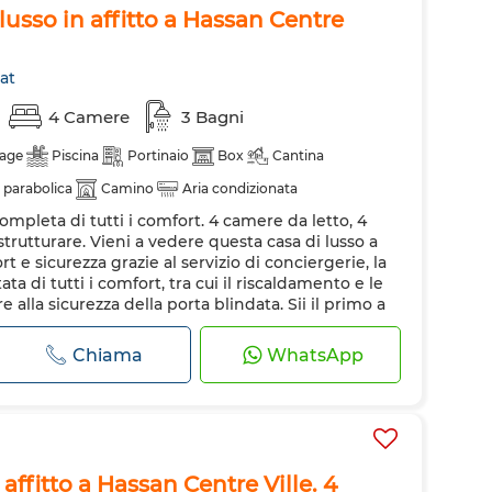
lusso in affitto a Hassan Centre
at
4 Camere
3 Bagni
age
Piscina
Portinaio
Box
Cantina
 parabolica
Camino
Aria condizionata
 completa di tutti i comfort. 4 camere da letto, 4
i allarme
Doppi vetri
Porta rinforzata
istrutturare. Vieni a vedere questa casa di lusso a
fero
Ammessi animali domestici
t e sicurezza grazie al servizio di conciergerie, la
ata di tutti i comfort, tra cui il riscaldamento e le
e alla sicurezza della porta blindata. Sii il primo a
..
Chiama
WhatsApp
 affitto a Hassan Centre Ville. 4