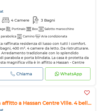
at
4 Camere
3 Bagni
age
Portinaio
Box
Salotto marocchino
 parabolica
Camino
Aria condizionata
a raffinata residenza di lusso con tutti i comfort.
i allarme
Porta rinforzata
Ammessi animali domestici
 bagni, 400 m². 4 camere da letto. Da ristrutturare.
. Arredamento tradizionale con lo splendido
i parabola e porta blindata. La casa è protetta da
sta magnifica villa è in affitto a Hassan - Centre
sposizione, oltre al comfo...
Chiama
WhatsApp
 affitto a Hassan Centre Ville. 4 bell...
at