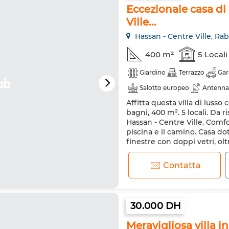
Eccezionale casa di 
Ville...
Hassan - Centre Ville, Rab
400 m²
5 Locali
Giardino
Terrazzo
Gar
Salotto europeo
Antenna
Affitta questa villa di lusso
Riscaldamento
Sistema d
bagni, 400 m². 5 locali. Da r
Cucina attrezzata
Frigori
Hassan - Centre Ville. Comfor
piscina e il camino. Casa dot
finestre con doppi vetri, oltr
visitare questa villa in affitto.
Contatta
30.000 DH
Meravigliosa villa in