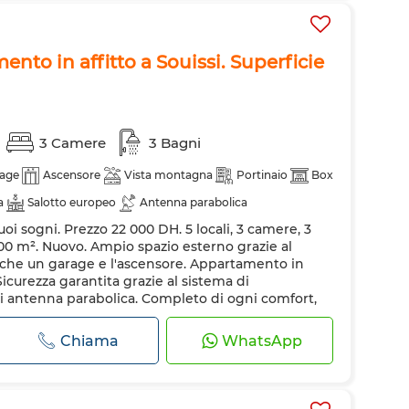
nto in affitto a Souissi. Superficie
3 Camere
3 Bagni
age
Ascensore
Vista montagna
Portinaio
Box
a
Salotto europeo
Antenna parabolica
uoi sogni. Prezzo 22 000 DH. 5 locali, 3 camere, 3
damento
Sistema di allarme
Doppi vetri
300 m². Nuovo. Ampio spazio esterno grazie al
ttrezzata
Frigorifero
Forno
TV
Lavatrice
anche un garage e l'ascensore. Appartamento in
 Sicurezza garantita grazie al sistema di
net
Ammessi animali domestici
i antenna parabolica. Completo di ogni comfort,
vizio di concierge per la tua sicurezza. ...
Chiama
WhatsApp