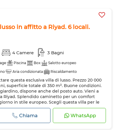
usso in affitto a Riyad. 6 locali.
4 Camere
3 Bagni
age
Piscina
Box
Salotto europeo
ino
Aria condizionata
Riscaldamento
tare questa esclusiva villa di lusso. Prezzo 20 000
fero
Forno
Lavatrice
Forno a microonde
gni, superficie totale di 350 m². Buone condizioni.
i domestici
o giardino, dispone anche del posto auto. Vieni a
 a Riyad. Splendido caminetto per un comfort
rno in stile europeo. Scegli questa villa per le
 subito!. Sistema con antenna...
Chiama
WhatsApp