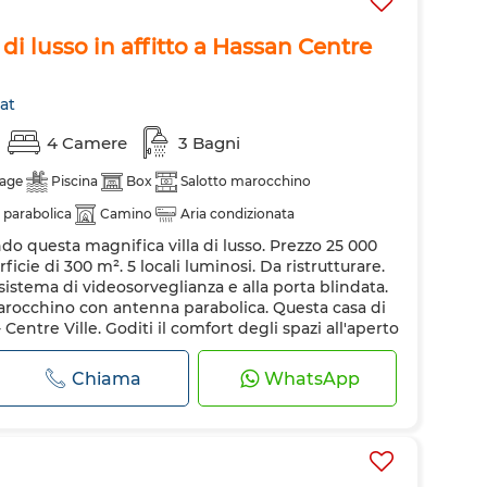
di lusso in affitto a Hassan Centre
at
4 Camere
3 Bagni
age
Piscina
Box
Salotto marocchino
 parabolica
Camino
Aria condizionata
ando questa magnifica villa di lusso. Prezzo 25 000
 attrezzata
Ammessi animali domestici
icie di 300 m². 5 locali luminosi. Da ristrutturare.
sistema di videosorveglianza e alla porta blindata.
 marocchino con antenna parabolica. Questa casa di
 Centre Ville. Goditi il comfort degli spazi all'aperto
 Dispone anc...
Chiama
WhatsApp