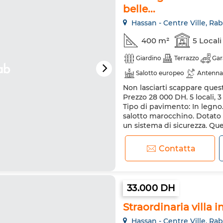
belle...
Hassan - Centre Ville, Rab
400 m²
5 Locali
Giardino
Terrazzo
Gar
Salotto europeo
Antenna
Non lasciarti scappare quest
Riscaldamento
Sistema d
Prezzo 28 000 DH. 5 locali, 3
Tipo di pavimento: In legno
salotto marocchino. Dotato d
un sistema di sicurezza. Que
Ville. Servizio concierge a di
Contatta
33.000 DH
Straordinaria villa in
Hassan - Centre Ville, Rab