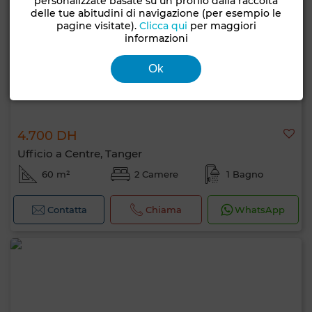
personalizzate basate su un profilo dalla raccolta
delle tue abitudini di navigazione (per esempio le
pagine visitate).
Clicca qui
per maggiori
informazioni
Ok
4.700 DH
Ufficio a Centre, Tanger
60 m²
2 Camere
1 Bagno
Contatta
Chiama
WhatsApp