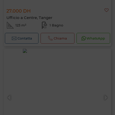
27.000 DH
Ufficio a Centre, Tanger
123 m²
1 Bagno
Contatta
Chiama
WhatsApp
Ciao, sono MIA. Quale criterio vuoi
applicare ora?