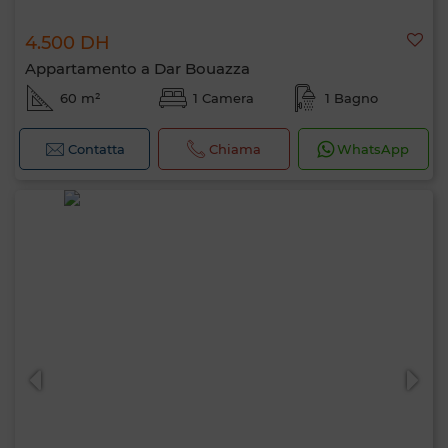
4.500 DH
Appartamento a Dar Bouazza
60 m²
1 Camera
1 Bagno
Contatta
Chiama
WhatsApp
Ciao, sono MIA. Quale criterio vuoi
applicare ora?