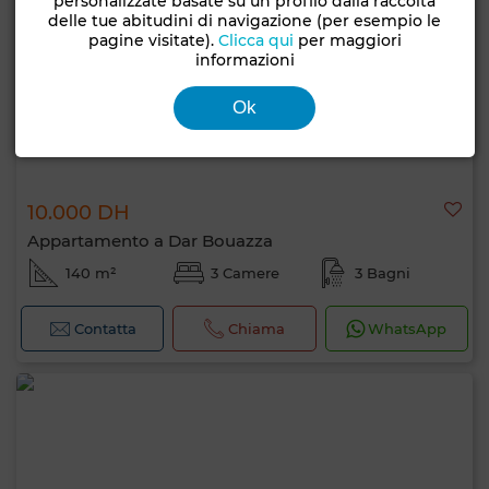
personalizzate basate su un profilo dalla raccolta
delle tue abitudini di navigazione (per esempio le
pagine visitate).
Clicca qui
per maggiori
informazioni
Ok
10.000 DH
Appartamento a Dar Bouazza
140 m²
3 Camere
3 Bagni
Contatta
Chiama
WhatsApp