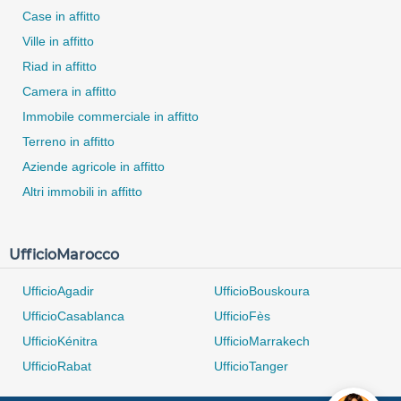
Case in affitto
Ville in affitto
Riad in affitto
Camera in affitto
Immobile commerciale in affitto
Terreno in affitto
Aziende agricole in affitto
Altri immobili in affitto
UfficioMarocco
UfficioAgadir
UfficioBouskoura
UfficioCasablanca
UfficioFès
0 / 500
UfficioKénitra
UfficioMarrakech
UfficioRabat
UfficioTanger