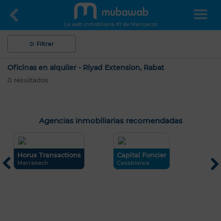
La web inmobiliaria #1 de Marruecos
Filtrar
Oficinas en alquiler - Riyad Extension, Rabat
0
resultados
Agencias inmobiliarias recomendadas
..
Horus Transactions
Capital Foncier
R
Marrakech
Casablanca
I
Hola, soy MIA. ¿Qué criterio te gustaría
aplicar ahora?