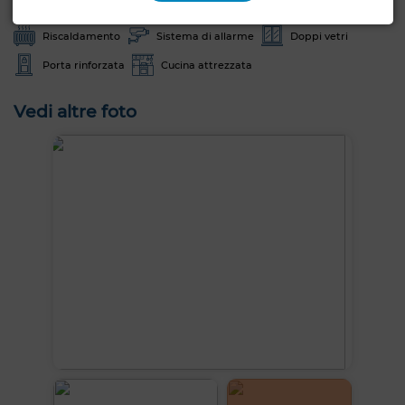
Antenna parabolica
Camino
Aria condizionata
Riscaldamento
Sistema di allarme
Doppi vetri
Porta rinforzata
Cucina attrezzata
Vedi altre foto