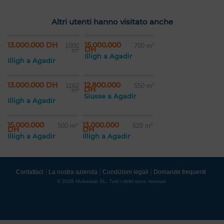
Altri utenti hanno visitato anche
13.000.000 DH
15.000.000
1000
700 m²
DH
m²
Illigh a Agadir
Illigh a Agadir
13.000.000 DH
12.800.000
1162
550 m²
DH
m²
Siusse a Agadir
Illigh a Agadir
15.000.000
13.000.000
500 m²
629 m²
DH
DH
Illigh a Agadir
Illigh a Agadir
Contattaci
La nostra azienda
Condizioni legali
Domande frequenti
© 2026 Mubawab SL. Tutti i diritti sono riservati.