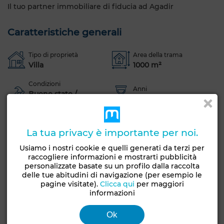
Il tuo partner immobiliare di fiducia ad Agadir
Caratteristiche generali
Tipo di proprietà
Area della trama
Villa
1000 m²
Condizioni
Anni
Buono stato /
5-10 anni
abitabile
Orientamento
Pavimentazione
La tua privacy è importante per noi.
Sud
Marmo
Usiamo i nostri cookie e quelli generati da terzi per
Numero di piani
raccogliere informazioni e mostrarti pubblicità
1
personalizzate basate su un profilo dalla raccolta
delle tue abitudini di navigazione (per esempio le
Giardino
Terrazzo
Garage
Vista mare
pagine visitate).
Clicca qui
per maggiori
informazioni
Vista montagna
Piscina
Portinaio
Box
Cantina
Salotto marocchino
Salotto europeo
Ok