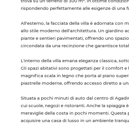
trova su un terreno di 300 m². In ottime condizio
rispondendo perfettamente alle esigenze di una f
All'esterno, la facciata della villa è adornata co
allo stile moderno dell'architettura. Un giardino a
piante e sentieri pavimentati, offrendo uno spazio
circondata da una recinzione che garantisce total
L'interno della villa emana eleganza classica, sott
Gli spazi abitativi sono progettati per il comfort 
magnifica scala in legno che porta al piano superi
piastrelle moderne, offrendo accesso diretto a una 
Situata a pochi minuti di auto dal centro di Agadir, 
cui scuole, negozi e ristoranti. Anche la spiaggia
meraviglie della costa in pochi momenti. Questa 
acquisire una casa di lusso in un ambiente tranqu