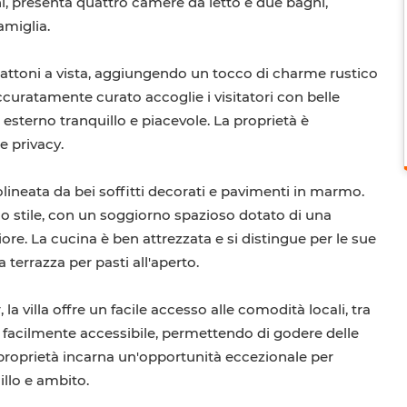
ni, presenta quattro camere da letto e due bagni,
amiglia.
n mattoni a vista, aggiungendo un tocco di charme rustico
ccuratamente curato accoglie i visitatori con belle
 esterno tranquillo e piacevole. La proprietà è
e privacy.
olineata da bei soffitti decorati e pavimenti in marmo.
e lo stile, con un soggiorno spazioso dotato di una
ore. La cucina è ben attrezzata e si distingue per le sue
terrazza per pasti all'aperto.
la villa offre un facile accesso alle comodità locali, tra
 è facilmente accessibile, permettendo di godere delle
proprietà incarna un'opportunità eccezionale per
illo e ambito.