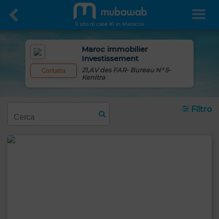
Il sito di case #1 in Marocco
Maroc immobilier
Investissement
21,AV des FAR- Bureau N° 5-
Contatta
Kenitra
Filtro