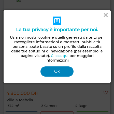
La tua privacy è importante per noi.
Usiamo i nostri cookie e quelli generati da terzi per
raccogliere informazioni e mostrarti pubblicità
personalizzate basate su un profilo dalla raccolta
delle tue abitudini di navigazione (per esempio le
pagine visitate).
Clicca qui
per maggiori
informazioni
Ok
4.800.000 DH
Villa a Mehdia
374 m²
3 Camere
4 Bagni