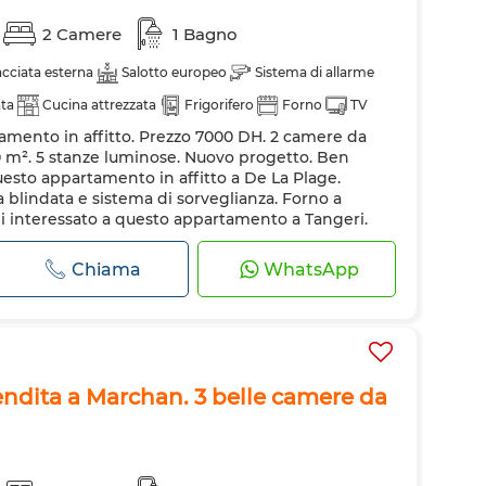
2 Camere
1 Bagno
cciata esterna
Salotto europeo
Sistema di allarme
ata
Cucina attrezzata
Frigorifero
Forno
TV
mento in affitto. Prezzo 7000 DH. 2 camere da
onde
20 m². 5 stanze luminose. Nuovo progetto. Ben
uesto appartamento in affitto a De La Plage.
 blindata e sistema di sorveglianza. Forno a
i interessato a questo appartamento a Tangeri.
ence con concierge. Piano cottura con forno
Chiama
WhatsApp
ndita a Marchan. 3 belle camere da