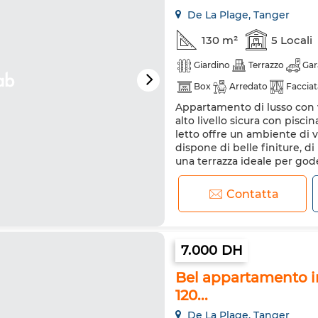
De La Plage, Tanger
130 m²
5 Locali
Giardino
Terrazzo
Gar
Box
Arredato
Facciat
Appartamento di lusso con v
Camino
Aria condizionat
alto livello sicura con pis
Porta rinforzata
Cucina a
letto offre un ambiente di 
dispone di belle finiture, d
Forno a microonde
una terrazza ideale per goder
vicina ai servizi
Contatta
7.000 DH
Bel appartamento in 
120...
De La Plage, Tanger