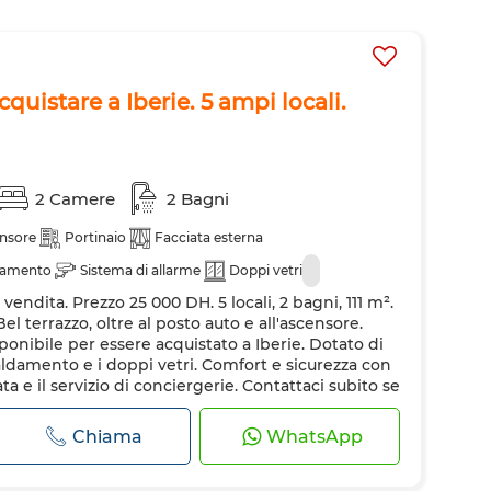
uistare a Iberie. 5 ampi locali.
2 Camere
2 Bagni
nsore
Portinaio
Facciata esterna
damento
Sistema di allarme
Doppi vetri
endita. Prezzo 25 000 DH. 5 locali, 2 bagni, 111 m².
l terrazzo, oltre al posto auto e all'ascensore.
nibile per essere acquistato a Iberie. Dotato di
iscaldamento e i doppi vetri. Comfort e sicurezza con
ta e il servizio di conciergerie. Contattaci subito se
partamento. Casa con...
Chiama
WhatsApp