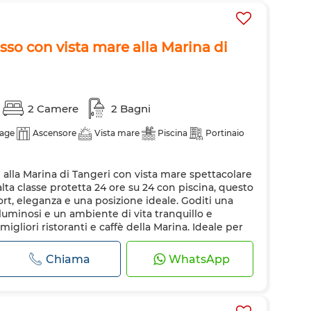
so con vista mare alla Marina di
2 Camere
2 Bagni
age
Ascensore
Vista mare
Piscina
Portinaio
lla Marina di Tangeri con vista mare spettacolare
alta classe protetta 24 ore su 24 con piscina, questo
t, eleganza e una posizione ideale. Goditi una
luminosi e un ambiente di vita tranquillo e
migliori ristoranti e caffè della Marina. Ideale per
quartieri più ricercati di Tanger...
Chiama
WhatsApp