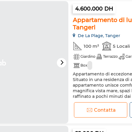
4.600.000 DH
Appartamento di lus
Tangeri
De La Plage, Tanger
100 m²
5 Locali
Giardino
Terrazzo
Gar
Box
Appartamento di eccezione a
Situato in una residenza di 
appartamento unisce comfor
magnifica vista mare, spazi 
raffinato a pochi minuti dai 
vivere o investire in uno dei 
Contatta