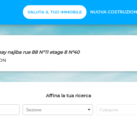
NUOVA COSTRUZION
VALUTA IL TUO IMMOBILE
y najiba rue 88 N°11 etage 8 N°40
ION
Affina la tua ricerca