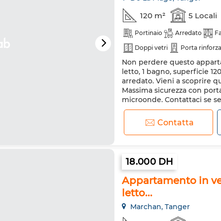
120 m²
5 Locali
Portinaio
Arredato
Fa
Doppi vetri
Porta rinforz
Non perdere questo apparta
Lavatrice
Forno a micro
letto, 1 bagno, superficie 1
arredato. Vieni a scoprire q
Massima sicurezza con porta
microonde. Contattaci se se
Televisione moderna. Resid
Contatta
18.000 DH
Appartamento in ve
letto...
Marchan, Tanger