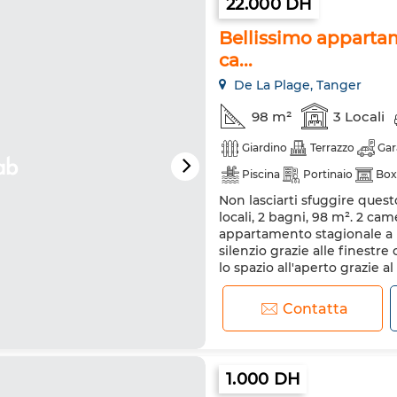
22.000 DH
Bellissimo appartame
ca...
De La Plage, Tanger
98 m²
3 Locali
Giardino
Terrazzo
Gar
Piscina
Portinaio
Box
Non lasciarti sfuggire quest
Antenna parabolica
Aria 
locali, 2 bagni, 98 m². 2 ca
Doppi vetri
Porta rinforz
appartamento stagionale a De
silenzio grazie alle finestr
Lavatrice
Forno a micro
lo spazio all'aperto grazie a
Contattaci subito per affitt
Contatta
1.000 DH