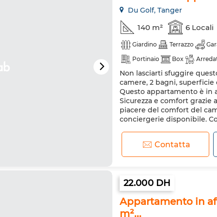
Du Golf, Tanger
140 m²
6 Locali
Giardino
Terrazzo
Gar
Portinaio
Box
Arreda
Non lasciarti sfuggire ques
Aria condizionata
Riscal
camere, 2 bagni, superficie 
Porta rinforzata
Cucina a
Questo appartamento è in af
Sicurezza e comfort grazie al
Forno a microonde
Inter
piacere del comfort del cami
conciergerie disponibile. Con
Contatta
22.000 DH
Appartamento in affi
m²...