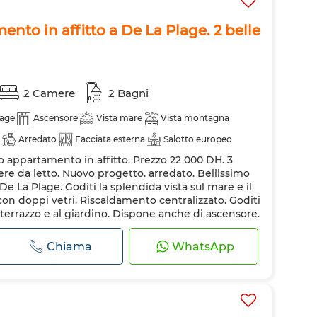
nto in affitto a De La Plage. 2 belle
2 Camere
2 Bagni
age
Ascensore
Vista mare
Vista montagna
Arredato
Facciata esterna
Salotto europeo
o appartamento in affitto. Prezzo 22 000 DH. 3
condizionata
Riscaldamento
Sistema di allarme
mere da letto. Nuovo progetto. arredato. Bellissimo
ata
Cucina attrezzata
Frigorifero
Forno
TV
 La Plage. Goditi la splendida vista sul mare e il
e con doppi vetri. Riscaldamento centralizzato. Goditi
onde
Internet
l terrazzo e al giardino. Dispone anche di ascensore.
are questo appartame...
Chiama
WhatsApp