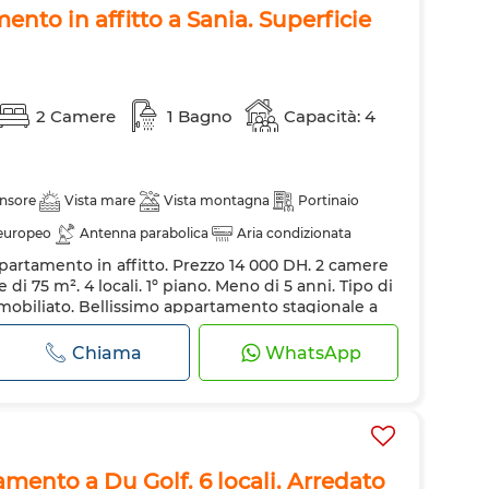
nto in affitto a Sania. Superficie
2 Camere
1 Bagno
Capacità: 4
nsore
Vista mare
Vista montagna
Portinaio
 europeo
Antenna parabolica
Aria condizionata
artamento in affitto. Prezzo 14 000 DH. 2 camere
i allarme
Doppi vetri
Porta rinforzata
 di 75 m². 4 locali. 1º piano. Meno di 5 anni. Tipo di
fero
Forno
TV
Lavatrice
Forno a microonde
mobiliato. Bellissimo appartamento stagionale a
razie al riscaldamento e alla porta blindata.
agne. Immobile con ascensore. Splendido terrazzo
Chiama
WhatsApp
teressato ad affittare questo...
tamento a Du Golf. 6 locali. Arredato