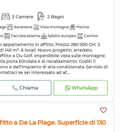
3 Camere
2 Bagni
age
Ascensore
Vista montagna
Piscina
to
Facciata esterna
Salotto europeo
Camino
to appartamento in affitto. Prezzo 280 000 DH. 3
damento
Sistema di allarme
Doppi vetri
di 140 m². 6 locali. Nuovo progetto. arredato.
ttrezzata
Frigorifero
Forno
TV
Lavatrice
fitto a Du Golf. Imperdibile vista sulle montagne.
la porta blindata e al riscaldamento. Goditi il
net
no e dell'impianto di aria condizionata. Servizio di
tattaci se sei interessato ad af...
Chiama
WhatsApp
tto a De La Plage. Superficie di 130