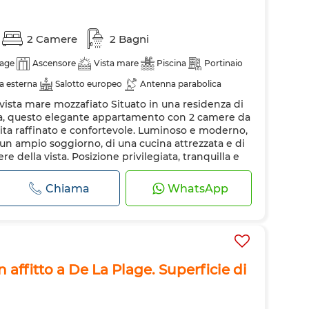
2 Camere
2 Bagni
age
Ascensore
Vista mare
Piscina
Portinaio
a esterna
Salotto europeo
Antenna parabolica
ista mare mozzafiato Situato in una residenza di
a
Riscaldamento
Sistema di allarme
Doppi vetri
cina, questo elegante appartamento con 2 camere da
ttrezzata
Frigorifero
Forno
TV
Lavatrice
vita raffinato e confortevole. Luminoso e moderno,
i un ampio soggiorno, di una cucina attrezzata e di
e della vista. Posizione privilegiata, tranquilla e
Chiama
WhatsApp
affitto a De La Plage. Superficie di