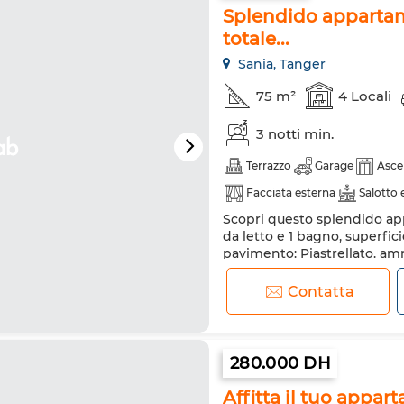
Splendido appartame
totale...
Sania, Tanger
75 m²
4 Locali
3 notti min.
Terrazzo
Garage
Asce
Facciata esterna
Salotto
Scopri questo splendido app
Riscaldamento
Sistema d
da letto e 1 bagno, superficie
Cucina attrezzata
Frigori
pavimento: Piastrellato. am
Sania. Comfort e sicurezza g
Internet
Splendida vista sulle mont
Contatta
privato. Contattaci se sei in
280.000 DH
Affitta il tuo appar