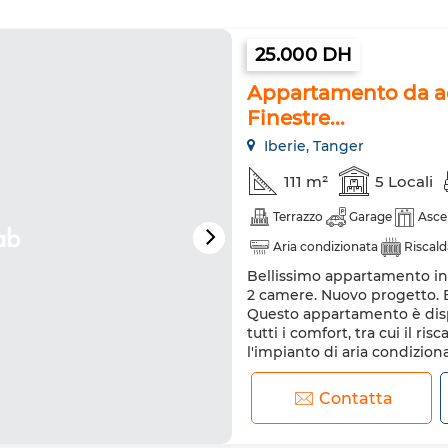
25.000 DH
Appartamento da acq
Finestre...
Iberie, Tanger
111 m²
5 Locali
Terrazzo
Garage
Asce
Aria condizionata
Riscal
Bellissimo appartamento in v
2 camere. Nuovo progetto. Be
Questo appartamento è dispo
tutti i comfort, tra cui il r
l'impianto di aria condiziona
sei interessato a questo ap
Contatta