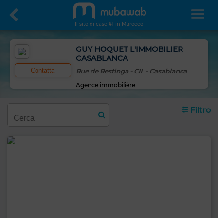
Il sito di case #1 in Marocco
GUY HOQUET L'IMMOBILIER
CASABLANCA
Contatta
Rue de Restinga - CIL - Casablanca
Agence immobilière
Filtro