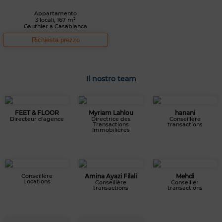
Appartamento
3 locali, 167 m²
Gauthier a Casablanca
Richiesta prezzo
Il nostro team
FEET & FLOOR
Myriam Lahlou
hanani
Directeur d'agence
Directrice des
Conseillère
Transactions
transactions
Immobilières
Conseillère
Amina Ayazi Filali
Mehdi
Locations
Conseillère
Conseiller
transactions
transactions