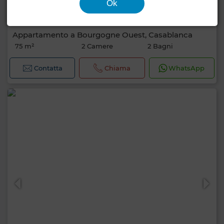
Ok
10.000 DH
Appartamento a Bourgogne Ouest, Casablanca
75 m²
2 Camere
2 Bagni
Contatta
Chiama
WhatsApp