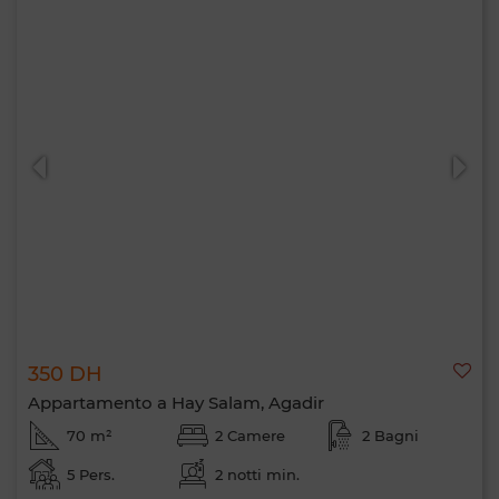
350 DH
Appartamento a Hay Salam, Agadir
Ciao, sono MIA. Quale criterio vuoi
70 m²
2 Camere
2 Bagni
applicare ora?
5 Pers.
2 notti min.