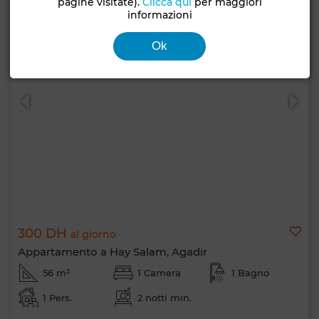
pagine visitate).
Clicca qui
per maggiori
informazioni
Ok
300 DH
al giorno
Appartamento a Hay Salam, Agadir
56 m²
1 Camera
1 Bagno
1 Pers.
2 notti min.