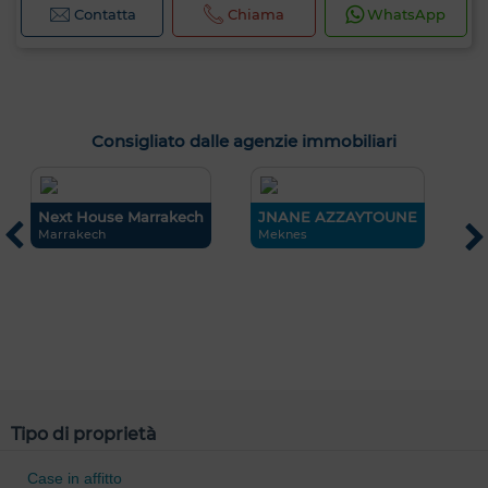
Contatta
Chiama
WhatsApp
Consigliato dalle agenzie immobiliari
Next House Marrakech
JNANE AZZAYTOUNE
T
Marrakech
Meknes
T
Tipo di proprietà
Case in affitto
0 / 500