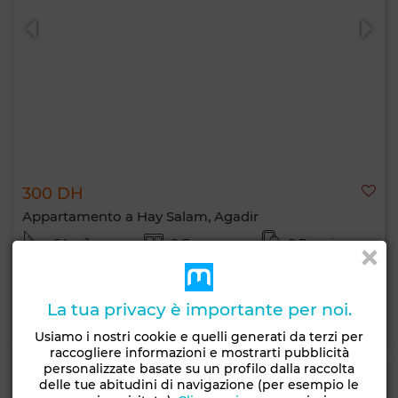
300 DH
Appartamento a Hay Salam, Agadir
64 m²
2 Camere
2 Bagni
5 Pers.
2 notti min.
La tua privacy è importante per noi.
Contatta
Chiama
WhatsApp
Usiamo i nostri cookie e quelli generati da terzi per
raccogliere informazioni e mostrarti pubblicità
personalizzate basate su un profilo dalla raccolta
delle tue abitudini di navigazione (per esempio le