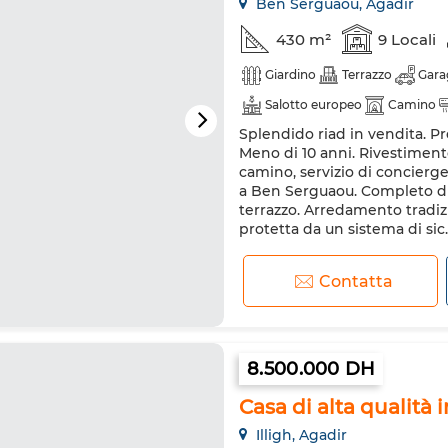
Ben Serguaou, Agadir
430 m²
9 Locali
Giardino
Terrazzo
Gara
Salotto europeo
Camino
Splendido riad in vendita. Pr
Frigorifero
Forno
Meno di 10 anni. Rivestimento:
camino, servizio di concierge
a Ben Serguaou. Completo di 
terrazzo. Arredamento tradiz
protetta da un sistema di sic..
Contatta
8.500.000 DH
Casa di alta qualità i
Illigh, Agadir