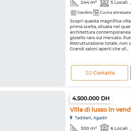
244 m²
5 Locali
Giardino
Cucina attrezzata
Scopri questa magnifica vill
prima scelta, situata nel qua
architettura contemporanea e 
gioiello raro sul mercato. Pun
Ristrutturazione totale, non de
Grandi saloni aperti che of...
Contatta
4.500.000 DH
Villa di lusso in ven
Taddart, Agadir
300 m²
6 Locali