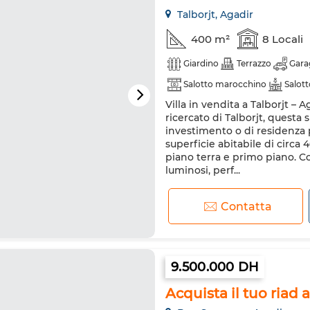
Talborjt, Agadir
400 m²
8 Locali
Giardino
Terrazzo
Gara
Salotto marocchino
Salot
Villa in vendita a Talborjt –
Doppi vetri
Porta rinforzat
ricercato di Talborjt, questa
investimento o di residenza p
superficie abitabile di circa 40
piano terra e primo piano. C
luminosi, perf...
Contatta
9.500.000 DH
Acquista il tuo riad 