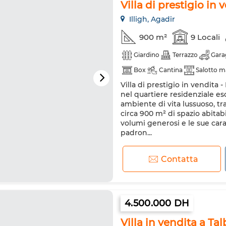
Villa di prestigio in 
Illigh, Agadir
900 m²
9 Locali
Giardino
Terrazzo
Gara
Box
Cantina
Salotto m
Villa di prestigio in vendita 
Aria condizionata
Riscald
nel quartiere residenziale esc
Cucina attrezzata
ambiente di vita lussuoso, tr
circa 900 m² di spazio abitabil
volumi generosi e le sue car
padron...
Contatta
4.500.000 DH
Villa in vendita a Ta