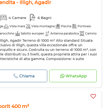
vendita - Illigh, Agadir
4 Camere
6 Bagni
ge
Vista mare
Vista montagna
Piscina
Portinaio
arocchino
Salotto europeo
Antenna parabolica
Camino
- Illigh, Agadir Terreno di 1000 m² Alto standard Situata
amento
Sistema di allarme
Doppi vetri
Porta rinforzata
lusivo di Illigh, questa villa eccezionale offre un
anquillo e sicuro. Costruita su un terreno di 1000 m², con
e distribuiti su 3 livelli, questa proprietà attira per i suoi
atteristiche di alta gamma. Composizione: 4 suite
Chiama
WhatsApp
lborjt 400 m²