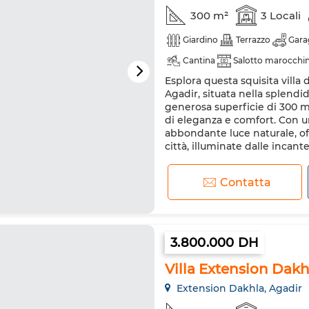
300 m²
3 Locali
Giardino
Terrazzo
Gara
Cantina
Salotto marocchi
Esplora questa squisita villa 
Aria condizionata
Riscald
Agadir, situata nella splend
Cucina attrezzata
Frigorif
generosa superficie di 300 
di eleganza e comfort. Con u
abbondante luce naturale, of
città, illuminate dalle incantev
Contatta
3.800.000 DH
Villa Extension Dakh
Extension Dakhla, Agadir