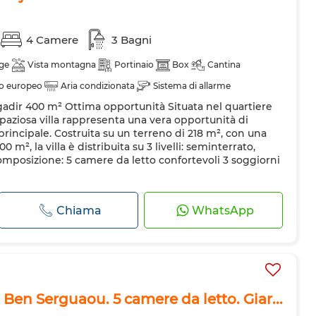
4 Camere
3 Bagni
ge
Vista montagna
Portinaio
Box
Cantina
to europeo
Aria condizionata
Sistema di allarme
 Agadir 400 m² Ottima opportunità Situata nel quartiere
a
Cucina attrezzata
 spaziosa villa rappresenta una vera opportunità di
rincipale. Costruita su un terreno di 218 m², con una
0 m², la villa è distribuita su 3 livelli: seminterrato,
omposizione: 5 camere da letto confortevoli 3 soggiorni
Chiama
WhatsApp
a Ben Serguaou. 5 camere da letto. Giar...