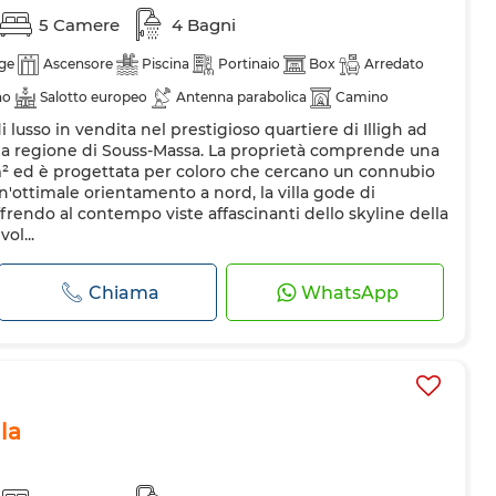
5 Camere
4 Bagni
ge
Ascensore
Piscina
Portinaio
Box
Arredato
no
Salotto europeo
Antenna parabolica
Camino
di lusso in vendita nel prestigioso quartiere di Illigh ad
amento
Sistema di allarme
Porta rinforzata
ida regione di Souss-Massa. La proprietà comprende una
ero
Forno
Lavatrice
Forno a microonde
m² ed è progettata per coloro che cercano un connubio
n'ottimale orientamento a nord, la villa gode di
frendo al contempo viste affascinanti dello skyline della
ol...
Chiama
WhatsApp
la