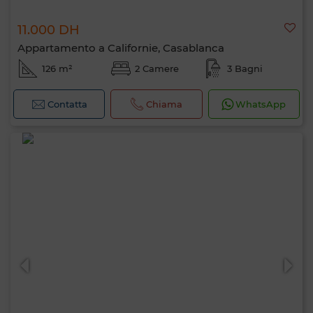
11.000 DH
Appartamento a Californie, Casablanca
126 m²
2 Camere
3 Bagni
Contatta
Chiama
WhatsApp
Ciao, sono MIA. Quale criterio vuoi
applicare ora?