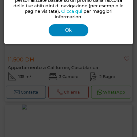
personalizzate basate su un profilo dalla raccolta
delle tue abitudini di navigazione (per esempio le
pagine visitate).
Clicca qui
per maggiori
informazioni
Ok
11.500 DH
Appartamento a Californie, Casablanca
135 m²
3 Camere
2 Bagni
Contatta
Chiama
WhatsApp