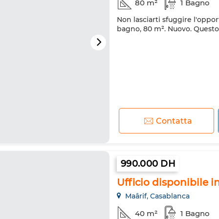
80 m²
1 Bagno
Non lasciarti sfuggire l'oppor
bagno, 80 m². Nuovo. Questo 
Contatta
990.000 DH
Ufficio disponibile i
Maârif, Casablanca
40 m²
1 Bagno