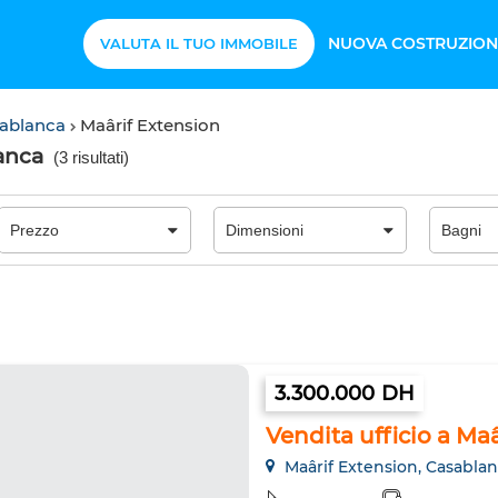
NUOVA COSTRUZION
VALUTA IL TUO IMMOBILE
sablanca
Maârif Extension
lanca
(
3 risultati
)
3.300.000 DH
Vendita ufficio a Maâ
Maârif Extension, Casabla