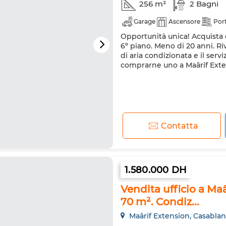
256 m²
2 Bagni
Garage
Ascensore
Port
Opportunità unica! Acquista q
6º piano. Meno di 20 anni. Ri
di aria condizionata e il servi
comprarne uno a Maârif Exte
Contatta
1.580.000 DH
Vendita ufficio a Maâ
70 m². Condiz...
Maârif Extension, Casabla