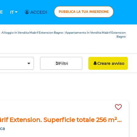
E
IT
ACCEDI
PUBBLICA LA TUA INSERZIONE
Alloggio In Vendita Maârif Extension Bagno
Appartamento In Vendita Maârif Extension
/
Bagno
Filtri
Creare avviso
rif Extension. Superficie totale 256 m²...
nca