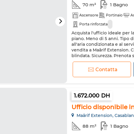
70 m²
1 Bagno
Ascensore
Portinaio
A
Porta rinforzata
Acquista l'ufficio ideale per l
piano. Meno di 5 anni. Tipo d
all'aria condizionata e al ser
vendita a Maârif Extension. C
blindata. Sicurezza. Prenota 
Contatta
1.672.000 DH
Ufficio disponibile i
Maârif Extension, Casabla
88 m²
1 Bagno