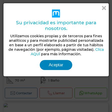
Su privacidad es importante para
nosotros.
Utilizamos cookies propias y de terceros para fines
analíticos y para mostrarte publicidad personalizada
en base a un perfil elaborado a partir de tus hábitos
de navegación (por ejemplo, páginas visitadas).
Clica
AQUÍ
para más información.
Aceptar
1.580.000 DH
Oficina en Maârif Extension, Casablanca
70 m²
1 Baño
Contactar
Llamar
WhatsApp