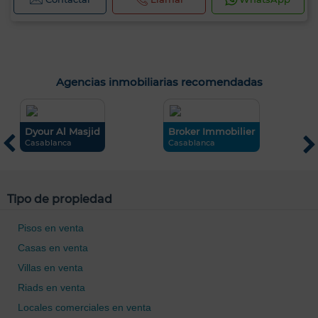
Agencias inmobiliarias recomendadas
Dyour Al Masjid
Broker Immobilier
R
Casablanca
Casablanca
C
Tipo de propiedad
Pisos en venta
Casas en venta
Villas en venta
Riads en venta
Locales comerciales en venta