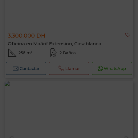
3.300.000 DH
Oficina en Maârif Extension, Casablanca
256 m²
2 Baños
Contactar
Llamar
WhatsApp
Hola, soy MIA. ¿Qué criterio te gustaría
aplicar ahora?