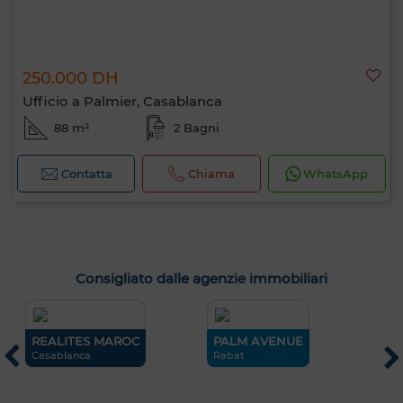
250.000 DH
Ufficio a Palmier, Casablanca
88 m²
2 Bagni
Contatta
Chiama
WhatsApp
Consigliato dalle agenzie immobiliari
..
REALITES MAROC
PALM AVENUE
L
L
Casablanca
Rabat
M