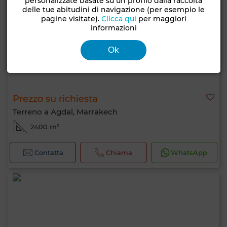
personalizzate basate su un profilo dalla raccolta
delle tue abitudini di navigazione (per esempio le
pagine visitate).
Clicca qui
per maggiori
informazioni
Ok
Prezzo su richiesta
Terreno a Agdal, Marrakech
2400 m²
Contatta
Chiama
WhatsApp