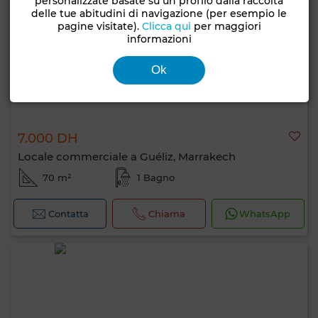
personalizzate basate su un profilo dalla raccolta
delle tue abitudini di navigazione (per esempio le
pagine visitate).
Clicca qui
per maggiori
informazioni
Ok
7.000 DH
Locale commerciale a Guéliz, Marrakech
70 m²
1 Bagno
Contatta
Chiama
WhatsApp