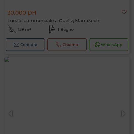
30.000 DH
Locale commerciale a Guéliz, Marrakech
159 m²
1 Bagno
Contatta
Chiama
WhatsApp
Ciao, sono MIA. Quale criterio vuoi
applicare ora?