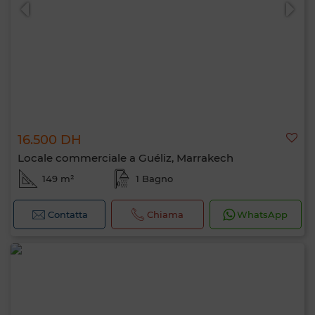
16.500 DH
0 / 500
Locale commerciale a Guéliz, Marrakech
149 m²
1 Bagno
Contatta
Chiama
WhatsApp