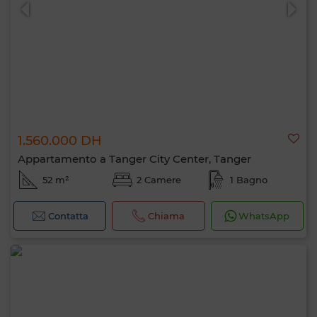
1.560.000 DH
0 / 500
Appartamento a Tanger City Center, Tanger
52 m²
2 Camere
1 Bagno
Contatta
Chiama
WhatsApp