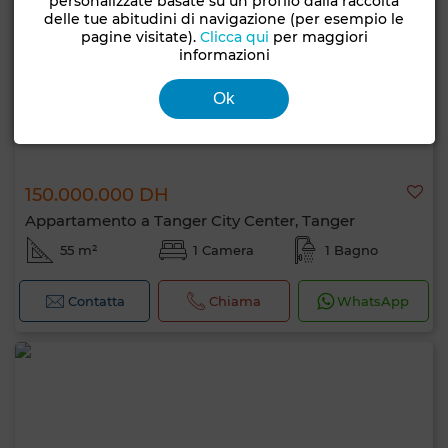
personalizzate basate su un profilo dalla raccolta
delle tue abitudini di navigazione (per esempio le
pagine visitate).
Clicca qui
per maggiori
informazioni
Ok
150.000.000 DH
Appartamento a Tanger City Center, Tanger
55 m²
1 Camera
1 Bagno
Contatta
Chiama
WhatsApp