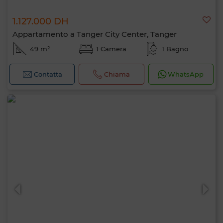
1.127.000 DH
Appartamento a Tanger City Center, Tanger
49 m²
1 Camera
1 Bagno
Contatta
Chiama
WhatsApp
Ciao, sono MIA. Quale criterio vuoi
applicare ora?