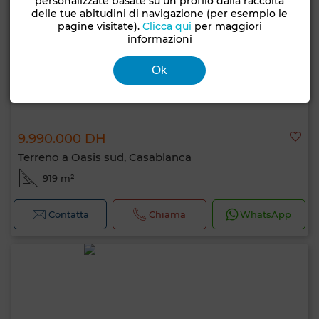
personalizzate basate su un profilo dalla raccolta
delle tue abitudini di navigazione (per esempio le
pagine visitate).
Clicca qui
per maggiori
informazioni
Ok
9.990.000 DH
Terreno a Oasis sud, Casablanca
919 m²
Contatta
Chiama
WhatsApp