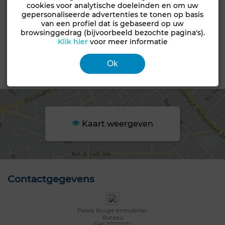
bewoonbaar
cookies voor analytische doeleinden en om uw
gepersonaliseerde advertenties te tonen op basis
Leeftijd
Vloer
van een profiel dat is gebaseerd op uw
1-5 jaar oud
Marmer
browsinggedrag (bijvoorbeeld bezochte pagina's).
Klik hier
voor meer informatie
Air conditioning
Beveiliging
Dubbel glas
Ok
Gebied
Kaart weergeven
Contactgegevens
Palais Rouge Immobilier
Bureau
Ref: 7777777