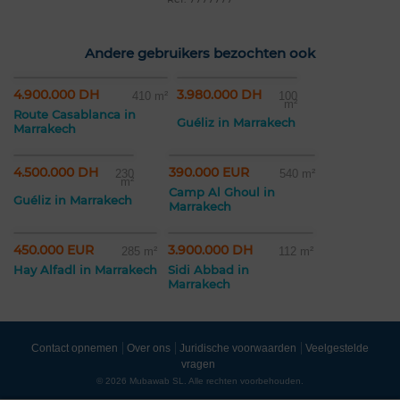
Andere gebruikers bezochten ook
4.900.000 DH
3.980.000 DH
410 m²
100
m²
Route Casablanca in
Guéliz in Marrakech
Marrakech
4.500.000 DH
390.000 EUR
230
540 m²
m²
Camp Al Ghoul in
Guéliz in Marrakech
Marrakech
450.000 EUR
3.900.000 DH
285 m²
112 m²
Hay Alfadl in Marrakech
Sidi Abbad in
Marrakech
Contact opnemen
Over ons
Juridische voorwaarden
Veelgestelde
vragen
© 2026 Mubawab SL. Alle rechten voorbehouden.